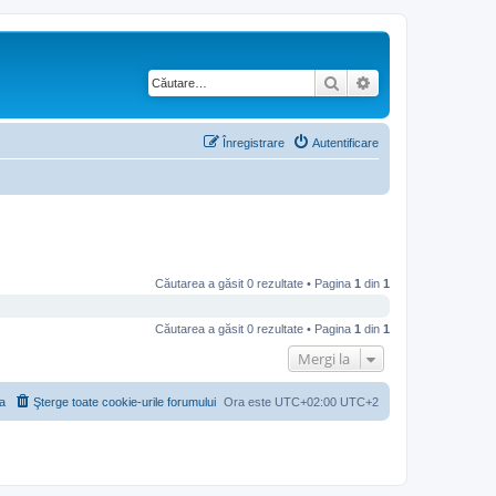
Căutare
Căutare avansată
Înregistrare
Autentificare
Căutarea a găsit 0 rezultate • Pagina
1
din
1
Căutarea a găsit 0 rezultate • Pagina
1
din
1
Mergi la
a
Şterge toate cookie-urile forumului
Ora este UTC+02:00 UTC+2