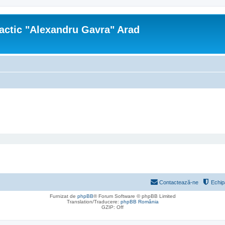
actic "Alexandru Gavra" Arad
Contactează-ne
Echip
Furnizat de
phpBB
® Forum Software © phpBB Limited
Translation/Traducere:
phpBB România
GZIP: Off