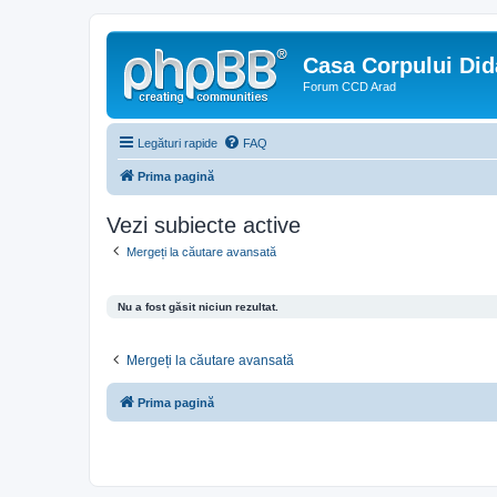
Casa Corpului Did
Forum CCD Arad
Legături rapide
FAQ
Prima pagină
Vezi subiecte active
Mergeți la căutare avansată
Nu a fost găsit niciun rezultat.
Mergeți la căutare avansată
Prima pagină