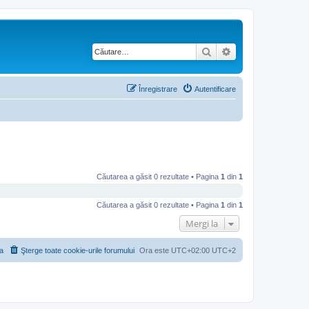
Căutare
Căutare avansată
Înregistrare
Autentificare
Căutarea a găsit 0 rezultate • Pagina
1
din
1
Căutarea a găsit 0 rezultate • Pagina
1
din
1
Mergi la
a
Şterge toate cookie-urile forumului
Ora este UTC+02:00 UTC+2