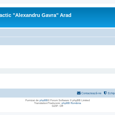
actic "Alexandru Gavra" Arad
Contactează-ne
Echip
Furnizat de
phpBB
® Forum Software © phpBB Limited
Translation/Traducere:
phpBB România
GZIP: Off