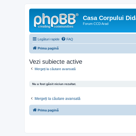
Casa Corpului Did
Forum CCD Arad
Legături rapide
FAQ
Prima pagină
Vezi subiecte active
Mergeți la căutare avansată
Nu a fost găsit niciun rezultat.
Mergeți la căutare avansată
Prima pagină