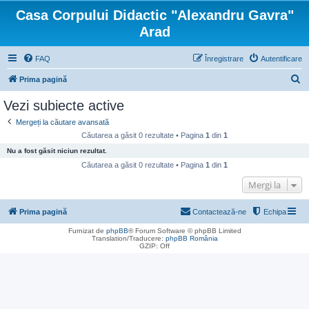
Casa Corpului Didactic "Alexandru Gavra"
Arad
FAQ
Înregistrare
Autentificare
C
Prima pagină
ă
Vezi subiecte active
u
Mergeți la căutare avansată
t
Căutarea a găsit 0 rezultate • Pagina
1
din
1
a
Nu a fost găsit niciun rezultat.
r
Căutarea a găsit 0 rezultate • Pagina
1
din
1
e
Mergi la
Prima pagină
Contactează-ne
Echipa
Furnizat de
phpBB
® Forum Software © phpBB Limited
Translation/Traducere:
phpBB România
GZIP: Off