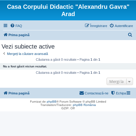
Casa Corpului Didactic "Alexandru Gavra"
Arad
FAQ
Înregistrare
Autentificare
C
Prima pagină
ă
Vezi subiecte active
u
Mergeți la căutare avansată
t
Căutarea a găsit 0 rezultate • Pagina
1
din
1
a
Nu a fost găsit niciun rezultat.
r
Căutarea a găsit 0 rezultate • Pagina
1
din
1
e
Mergi la
Prima pagină
Contactează-ne
Echipa
Furnizat de
phpBB
® Forum Software © phpBB Limited
Translation/Traducere:
phpBB România
GZIP: Off