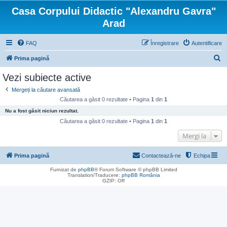
Casa Corpului Didactic "Alexandru Gavra"
Arad
FAQ
Înregistrare
Autentificare
C
Prima pagină
ă
Vezi subiecte active
u
Mergeți la căutare avansată
t
Căutarea a găsit 0 rezultate • Pagina
1
din
1
a
Nu a fost găsit niciun rezultat.
r
Căutarea a găsit 0 rezultate • Pagina
1
din
1
e
Mergi la
Prima pagină
Contactează-ne
Echipa
Furnizat de
phpBB
® Forum Software © phpBB Limited
Translation/Traducere:
phpBB România
GZIP: Off