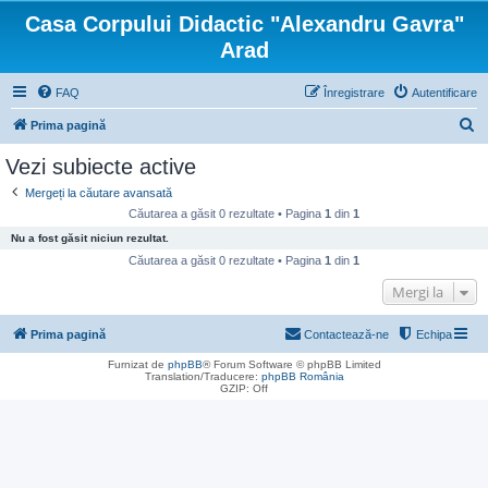
Casa Corpului Didactic "Alexandru Gavra"
Arad
FAQ
Înregistrare
Autentificare
C
Prima pagină
ă
Vezi subiecte active
u
Mergeți la căutare avansată
t
Căutarea a găsit 0 rezultate • Pagina
1
din
1
a
Nu a fost găsit niciun rezultat.
r
Căutarea a găsit 0 rezultate • Pagina
1
din
1
e
Mergi la
Prima pagină
Contactează-ne
Echipa
Furnizat de
phpBB
® Forum Software © phpBB Limited
Translation/Traducere:
phpBB România
GZIP: Off