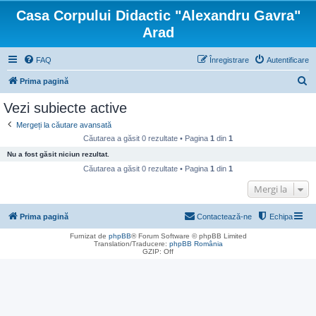
Casa Corpului Didactic "Alexandru Gavra"
Arad
FAQ
Înregistrare
Autentificare
C
Prima pagină
ă
Vezi subiecte active
u
Mergeți la căutare avansată
t
Căutarea a găsit 0 rezultate • Pagina
1
din
1
a
Nu a fost găsit niciun rezultat.
r
Căutarea a găsit 0 rezultate • Pagina
1
din
1
e
Mergi la
Prima pagină
Contactează-ne
Echipa
Furnizat de
phpBB
® Forum Software © phpBB Limited
Translation/Traducere:
phpBB România
GZIP: Off