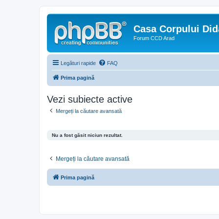
Casa Corpului Did
Forum CCD Arad
Legături rapide
FAQ
Prima pagină
Vezi subiecte active
Mergeți la căutare avansată
Nu a fost găsit niciun rezultat.
Mergeți la căutare avansată
Prima pagină