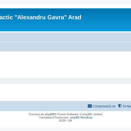
actic "Alexandru Gavra" Arad
Contactează-ne
Echip
Furnizat de
phpBB
® Forum Software © phpBB Limited
Translation/Traducere:
phpBB România
GZIP: Off