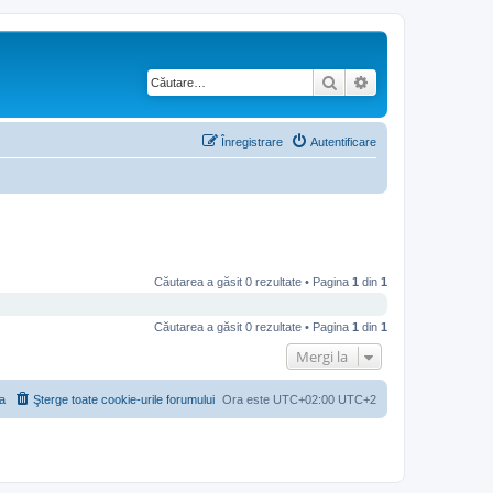
Căutare
Căutare avansată
Înregistrare
Autentificare
Căutarea a găsit 0 rezultate • Pagina
1
din
1
Căutarea a găsit 0 rezultate • Pagina
1
din
1
Mergi la
a
Şterge toate cookie-urile forumului
Ora este UTC+02:00 UTC+2