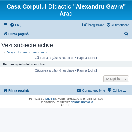
Casa Corpului Didactic "Alexandru Gavra"
Arad
FAQ
Înregistrare
Autentificare
C
Prima pagină
ă
Vezi subiecte active
u
Mergeți la căutare avansată
t
Căutarea a găsit 0 rezultate • Pagina
1
din
1
a
Nu a fost găsit niciun rezultat.
r
Căutarea a găsit 0 rezultate • Pagina
1
din
1
e
Mergi la
Prima pagină
Contactează-ne
Echipa
Furnizat de
phpBB
® Forum Software © phpBB Limited
Translation/Traducere:
phpBB România
GZIP: Off