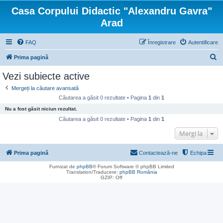
Casa Corpului Didactic "Alexandru Gavra"
Arad
FAQ
Înregistrare
Autentificare
C
Prima pagină
ă
Vezi subiecte active
u
Mergeți la căutare avansată
t
Căutarea a găsit 0 rezultate • Pagina
1
din
1
a
Nu a fost găsit niciun rezultat.
r
Căutarea a găsit 0 rezultate • Pagina
1
din
1
e
Mergi la
Prima pagină
Contactează-ne
Echipa
Furnizat de
phpBB
® Forum Software © phpBB Limited
Translation/Traducere:
phpBB România
GZIP: Off