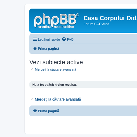
Casa Corpului Did
Forum CCD Arad
Legături rapide
FAQ
Prima pagină
Vezi subiecte active
Mergeți la căutare avansată
Nu a fost găsit niciun rezultat.
Mergeți la căutare avansată
Prima pagină