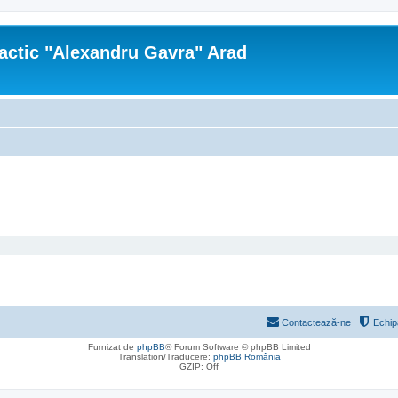
actic "Alexandru Gavra" Arad
Contactează-ne
Echip
Furnizat de
phpBB
® Forum Software © phpBB Limited
Translation/Traducere:
phpBB România
GZIP: Off