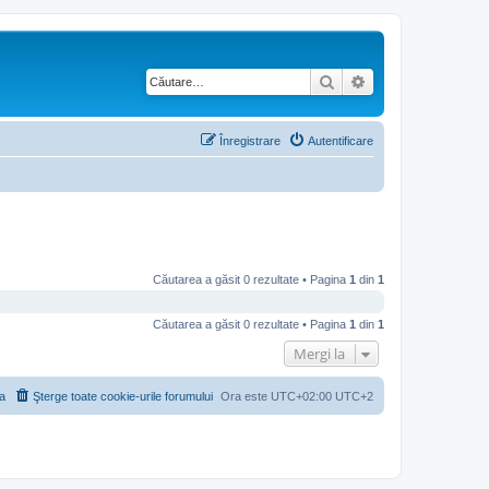
Căutare
Căutare avansată
Înregistrare
Autentificare
Căutarea a găsit 0 rezultate • Pagina
1
din
1
Căutarea a găsit 0 rezultate • Pagina
1
din
1
Mergi la
a
Şterge toate cookie-urile forumului
Ora este UTC+02:00 UTC+2