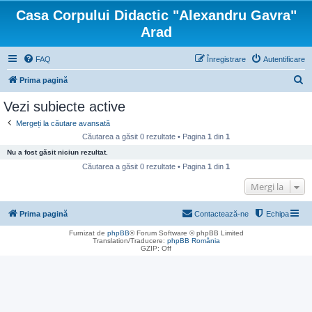
Casa Corpului Didactic "Alexandru Gavra"
Arad
FAQ
Înregistrare
Autentificare
C
Prima pagină
ă
Vezi subiecte active
u
Mergeți la căutare avansată
t
Căutarea a găsit 0 rezultate • Pagina
1
din
1
a
Nu a fost găsit niciun rezultat.
r
Căutarea a găsit 0 rezultate • Pagina
1
din
1
e
Mergi la
Prima pagină
Contactează-ne
Echipa
Furnizat de
phpBB
® Forum Software © phpBB Limited
Translation/Traducere:
phpBB România
GZIP: Off