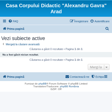
Casa Corpului Didactic "Alexandru Gavra"
Arad
FAQ
Înregistrare
Autentificare
C
Prima pagină
ă
Vezi subiecte active
u
Mergeți la căutare avansată
t
Căutarea a găsit 0 rezultate • Pagina
1
din
1
a
Nu a fost găsit niciun rezultat.
r
Căutarea a găsit 0 rezultate • Pagina
1
din
1
e
Mergi la
Prima pagină
Contactează-ne
Echipa
Furnizat de
phpBB
® Forum Software © phpBB Limited
Translation/Traducere:
phpBB România
GZIP: Off