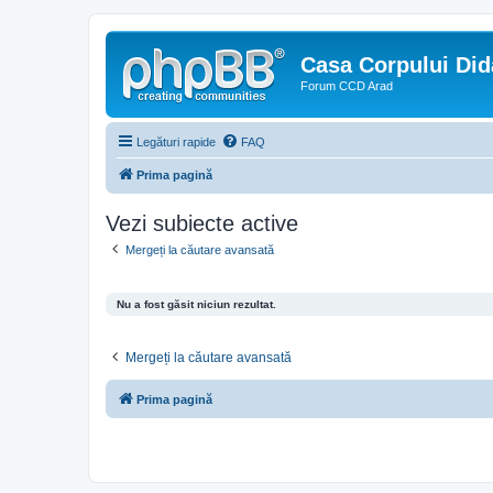
Casa Corpului Did
Forum CCD Arad
Legături rapide
FAQ
Prima pagină
Vezi subiecte active
Mergeți la căutare avansată
Nu a fost găsit niciun rezultat.
Mergeți la căutare avansată
Prima pagină