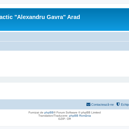
actic "Alexandru Gavra" Arad
Contactează-ne
Echip
Furnizat de
phpBB
® Forum Software © phpBB Limited
Translation/Traducere:
phpBB România
GZIP: Off