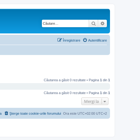
Căutare
Căutare avansată
Înregistrare
Autentificare
Căutarea a găsit 0 rezultate • Pagina
1
din
1
Căutarea a găsit 0 rezultate • Pagina
1
din
1
Mergi la
a
Şterge toate cookie-urile forumului
Ora este UTC+02:00 UTC+2