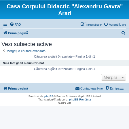
Casa Corpului Didactic "Alexandru Gavra"
Arad
FAQ
Înregistrare
Autentificare
C
Prima pagină
ă
Vezi subiecte active
u
Mergeți la căutare avansată
t
Căutarea a găsit 0 rezultate • Pagina
1
din
1
a
Nu a fost găsit niciun rezultat.
r
Căutarea a găsit 0 rezultate • Pagina
1
din
1
e
Mergi la
Prima pagină
Contactează-ne
Echipa
Furnizat de
phpBB
® Forum Software © phpBB Limited
Translation/Traducere:
phpBB România
GZIP: Off