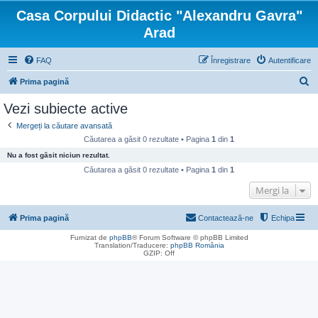
Casa Corpului Didactic "Alexandru Gavra"
Arad
FAQ
Înregistrare
Autentificare
C
Prima pagină
ă
Vezi subiecte active
u
Mergeți la căutare avansată
t
Căutarea a găsit 0 rezultate • Pagina
1
din
1
a
Nu a fost găsit niciun rezultat.
r
Căutarea a găsit 0 rezultate • Pagina
1
din
1
e
Mergi la
Prima pagină
Contactează-ne
Echipa
Furnizat de
phpBB
® Forum Software © phpBB Limited
Translation/Traducere:
phpBB România
GZIP: Off