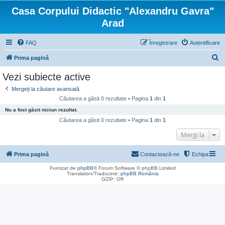
Casa Corpului Didactic "Alexandru Gavra"
Arad
FAQ
Înregistrare
Autentificare
C
Prima pagină
ă
Vezi subiecte active
u
Mergeți la căutare avansată
t
Căutarea a găsit 0 rezultate • Pagina
1
din
1
a
Nu a fost găsit niciun rezultat.
r
Căutarea a găsit 0 rezultate • Pagina
1
din
1
e
Mergi la
Prima pagină
Contactează-ne
Echipa
Furnizat de
phpBB
® Forum Software © phpBB Limited
Translation/Traducere:
phpBB România
GZIP: Off