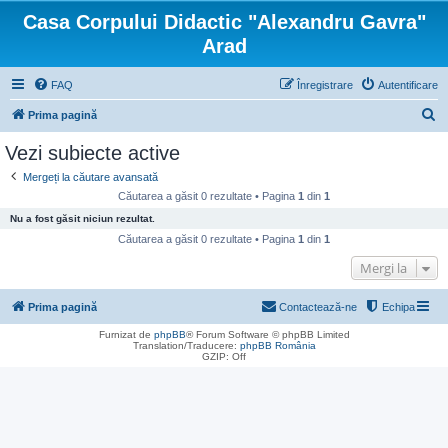
Casa Corpului Didactic "Alexandru Gavra"
Arad
FAQ
Înregistrare
Autentificare
C
Prima pagină
ă
Vezi subiecte active
u
Mergeți la căutare avansată
t
Căutarea a găsit 0 rezultate • Pagina
1
din
1
a
Nu a fost găsit niciun rezultat.
r
Căutarea a găsit 0 rezultate • Pagina
1
din
1
e
Mergi la
Prima pagină
Contactează-ne
Echipa
Furnizat de
phpBB
® Forum Software © phpBB Limited
Translation/Traducere:
phpBB România
GZIP: Off