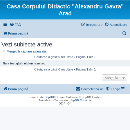
Casa Corpului Didactic "Alexandru Gavra"
Arad
FAQ
Înregistrare
Autentificare
C
Prima pagină
ă
Vezi subiecte active
u
Mergeți la căutare avansată
t
Căutarea a găsit 0 rezultate • Pagina
1
din
1
a
Nu a fost găsit niciun rezultat.
r
Căutarea a găsit 0 rezultate • Pagina
1
din
1
e
Mergi la
Prima pagină
Contactează-ne
Echipa
Furnizat de
phpBB
® Forum Software © phpBB Limited
Translation/Traducere:
phpBB România
GZIP: Off