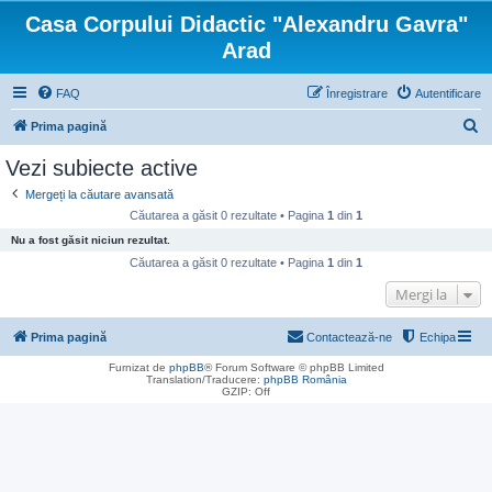
Casa Corpului Didactic "Alexandru Gavra"
Arad
FAQ
Înregistrare
Autentificare
C
Prima pagină
ă
Vezi subiecte active
u
Mergeți la căutare avansată
t
Căutarea a găsit 0 rezultate • Pagina
1
din
1
a
Nu a fost găsit niciun rezultat.
r
Căutarea a găsit 0 rezultate • Pagina
1
din
1
e
Mergi la
Prima pagină
Contactează-ne
Echipa
Furnizat de
phpBB
® Forum Software © phpBB Limited
Translation/Traducere:
phpBB România
GZIP: Off