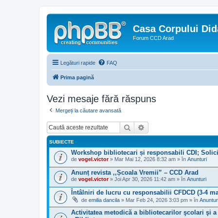
Casa Corpului Did
Forum CCD Arad
Legături rapide
FAQ
Prima pagină
Vezi mesaje fără răspuns
Mergeți la căutare avansată
Căutare
Căutare avansată
SUBIECTE
Workshop bibliotecari și responsabili CDI; Solici
de
vogel.victor
» Mar Mai 12, 2026 8:32 am » în
Anunturi
Anunț revista ,,Școala Vremii” – CCD Arad
de
vogel.victor
» Joi Apr 30, 2026 11:42 am » în
Anunturi
Întâlniri de lucru cu responsabilii CFDCD (3-4 ma
de
emilia dancila
» Mar Feb 24, 2026 3:03 pm » în
Anuntur
Activitatea metodică a bibliotecarilor şcolari şi 