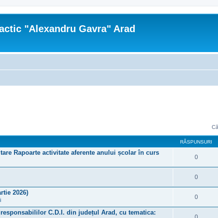
actic "Alexandru Gavra" Arad
Că
RĂSPUNSURI
tare Rapoarte activitate aferente anului școlar în curs
0
0
rtie 2026)
0
i
a responsabililor C.D.I. din județul Arad, cu tematica:
0