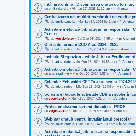
Întâlnire online - Diseminarea ofertei de formare
de
emilia dancila
» Vin Ian 17, 2025 11:17 am » în
Anunturi
Centralizarea acumulării numărului de credite pro
de
emilia dancila
» Mar Ian 14, 2025 9:41 am » în
Anunturi
Activitate metodică bibliotecari și responsabili C
în curs
de
vogel.victor
» Joi Dec 05, 2024 4:55 pm » în
Anunturi
Oferta de formare CCD Arad 2024 - 2025
de
adela redes
» Joi Dec 05, 2024 3:20 pm » în
Anunturi
Invitație Simpozion - ediție Jubileu Ferdinand 
de
adela redes
» Joi Oct 17, 2024 10:58 am » în
Anunturi
Activitate metodică bibliotecari și responsabili 
de
andrea.pintye
» Mar Oct 08, 2024 8:57 am » în
Anunturi
Calendar Echivalări CPT în anul școlar 2024-202
de
adela redes
» Mie Sep 25, 2024 12:04 pm » în
Anunturi
Solicitare Rapoarte activitate CDI/ an școlar în c
de
vogel.victor
» Mie Iul 03, 2024 7:31 pm » în
Anunturi
Profesionalizarea carierei didactice - PROF
de
vogel.victor
» Lun Iun 17, 2024 8:34 am » în
Anunturi
Webinar gratuit pentru învățământul preșcolar
de
emilia dancila
» Mie Iun 05, 2024 8:07 am » în
Anunturi
Activitate metodică_bibliotecari și responsabili C