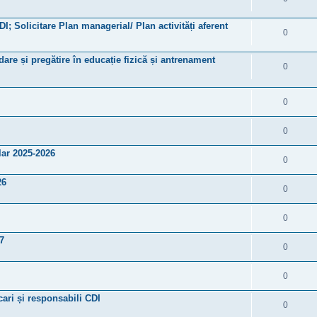
DI; Solicitare Plan managerial/ Plan activități aferent
0
are și pregătire în educație fizică și antrenament
0
0
0
ar 2025-2026
0
26
0
0
7
0
0
cari și responsabili CDI
0