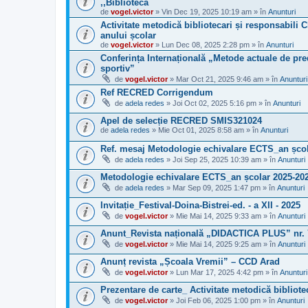
,,Biblioteca
de
vogel.victor
» Vin Dec 19, 2025 10:19 am » în
Anunturi
Activitate metodică bibliotecari și responsabili C
anului școlar
de
vogel.victor
» Lun Dec 08, 2025 2:28 pm » în
Anunturi
Conferința Internațională „Metode actuale de pred
sportiv”
de
vogel.victor
» Mar Oct 21, 2025 9:46 am » în
Anunturi
Ref RECRED Corrigendum
de
adela redes
» Joi Oct 02, 2025 5:16 pm » în
Anunturi
Apel de selecție RECRED SMIS321024
de
adela redes
» Mie Oct 01, 2025 8:58 am » în
Anunturi
Ref. mesaj Metodologie echivalare ECTS_an școl
de
adela redes
» Joi Sep 25, 2025 10:39 am » în
Anunturi
Metodologie echivalare ECTS_an școlar 2025-20
de
adela redes
» Mar Sep 09, 2025 1:47 pm » în
Anunturi
Invitație_Festival-Doina-Bistrei-ed. - a XII - 2025
de
vogel.victor
» Mie Mai 14, 2025 9:33 am » în
Anunturi
Anunt_Revista națională „DIDACTICA PLUS” nr. 
de
vogel.victor
» Mie Mai 14, 2025 9:25 am » în
Anunturi
Anunț revista „Școala Vremii” – CCD Arad
de
vogel.victor
» Lun Mar 17, 2025 4:42 pm » în
Anunturi
Prezentare de carte_ Activitate metodică bibliote
de
vogel.victor
» Joi Feb 06, 2025 1:00 pm » în
Anunturi