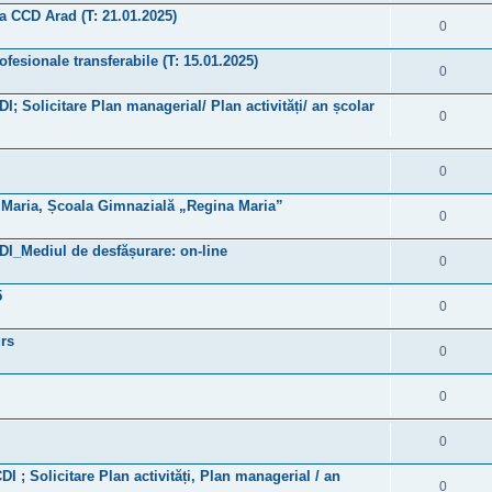
 a CCD Arad (T: 21.01.2025)
0
fesionale transferabile (T: 15.01.2025)
0
DI; Solicitare Plan managerial/ Plan activități/ an școlar
0
0
și Maria, Școala Gimnazială „Regina Maria”
0
CDI_Mediul de desfășurare: on-line
0
5
0
urs
0
0
0
DI ; Solicitare Plan activități, Plan managerial / an
0