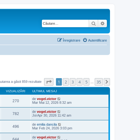
Căutare
Căutare avansată
Înregistrare
Autentificare
Pagina
1
din
35
1
2
3
4
5
35
Următorul
utarea a găsit 859 rezultate
…
VIZUALIZĂRI
ULTIMUL MESAJ
de
vogel.victor
270
Mar Mai 12, 2026 8:32 am
de
vogel.victor
782
Joi Apr 30, 2026 11:42 am
de
emilia dancila
496
Mar Feb 24, 2026 3:03 pm
de
vogel.victor
644