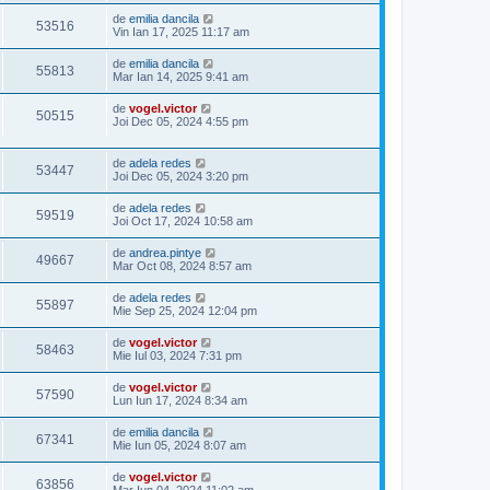
de
emilia dancila
53516
Vin Ian 17, 2025 11:17 am
de
emilia dancila
55813
Mar Ian 14, 2025 9:41 am
de
vogel.victor
50515
Joi Dec 05, 2024 4:55 pm
de
adela redes
53447
Joi Dec 05, 2024 3:20 pm
de
adela redes
59519
Joi Oct 17, 2024 10:58 am
de
andrea.pintye
49667
Mar Oct 08, 2024 8:57 am
de
adela redes
55897
Mie Sep 25, 2024 12:04 pm
de
vogel.victor
58463
Mie Iul 03, 2024 7:31 pm
de
vogel.victor
57590
Lun Iun 17, 2024 8:34 am
de
emilia dancila
67341
Mie Iun 05, 2024 8:07 am
de
vogel.victor
63856