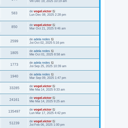
Vin Dec 19, 2025 10:19 am
de
vogel.victor
583
Lun Dec 08, 2025 2:28 pm
de
vogel.victor
850
Mar Oct 21, 2025 9:46 am
de
adela redes
2599
Joi Oct 02, 2025 5:16 pm
de
adela redes
1805
Mie Oct 01, 2025 8:58 am
de
adela redes
1773
Joi Sep 25, 2025 10:39 am
de
adela redes
1940
Mar Sep 09, 2025 1:47 pm
de
vogel.victor
33285
Mie Mai 14, 2025 9:33 am
de
vogel.victor
24161
Mie Mai 14, 2025 9:25 am
de
vogel.victor
135497
Lun Mar 17, 2025 4:42 pm
de
vogel.victor
51239
Joi Feb 06, 2025 1:00 pm