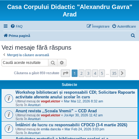
Casa Corpului Didactic "Alexandru Gavra"
Arad
FAQ
Înregistrare
Autentificare
C
Prima pagină
ă
Vezi mesaje fără răspuns
u
Mergeți la căutare avansată
t
Căutare
Căutare avansată
a
Pagina
1
din
35
1
2
3
4
5
35
Următo
r
Căutarea a găsit 859 rezultate
…
e
Subiecte
Workshop bibliotecari și responsabili CDI; Solicitare Rapoarte
activitate aferente anului școlar în curs
Ultimul mesaj de
vogel.victor
«
Mar Mai 12, 2026 8:32 am
Scris în
Anunturi
Anunț revista ,,Școala Vremii” – CCD Arad
Ultimul mesaj de
vogel.victor
«
Joi Apr 30, 2026 11:42 am
Scris în
Anunturi
Întâlniri de lucru cu responsabilii CFDCD (3-4 martie 2026)
Ultimul mesaj de
emilia dancila
«
Mar Feb 24, 2026 3:03 pm
Scris în
Anunturi
Activitatea metodică a bibliotecarilor şcolari şi a