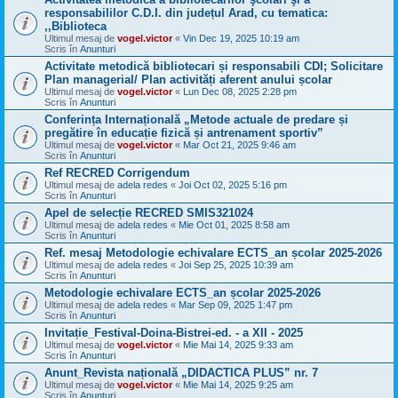
responsabililor C.D.I. din județul Arad, cu tematica:
,,Biblioteca
Ultimul mesaj de
vogel.victor
«
Vin Dec 19, 2025 10:19 am
Scris în
Anunturi
Activitate metodică bibliotecari și responsabili CDI; Solicitare
Plan managerial/ Plan activități aferent anului școlar
Ultimul mesaj de
vogel.victor
«
Lun Dec 08, 2025 2:28 pm
Scris în
Anunturi
Conferința Internațională „Metode actuale de predare și
pregătire în educație fizică și antrenament sportiv”
Ultimul mesaj de
vogel.victor
«
Mar Oct 21, 2025 9:46 am
Scris în
Anunturi
Ref RECRED Corrigendum
Ultimul mesaj de
adela redes
«
Joi Oct 02, 2025 5:16 pm
Scris în
Anunturi
Apel de selecție RECRED SMIS321024
Ultimul mesaj de
adela redes
«
Mie Oct 01, 2025 8:58 am
Scris în
Anunturi
Ref. mesaj Metodologie echivalare ECTS_an școlar 2025-2026
Ultimul mesaj de
adela redes
«
Joi Sep 25, 2025 10:39 am
Scris în
Anunturi
Metodologie echivalare ECTS_an școlar 2025-2026
Ultimul mesaj de
adela redes
«
Mar Sep 09, 2025 1:47 pm
Scris în
Anunturi
Invitație_Festival-Doina-Bistrei-ed. - a XII - 2025
Ultimul mesaj de
vogel.victor
«
Mie Mai 14, 2025 9:33 am
Scris în
Anunturi
Anunt_Revista națională „DIDACTICA PLUS” nr. 7
Ultimul mesaj de
vogel.victor
«
Mie Mai 14, 2025 9:25 am
Scris în
Anunturi