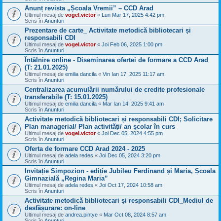
Anunț revista „Școala Vremii” – CCD Arad
Ultimul mesaj de
vogel.victor
«
Lun Mar 17, 2025 4:42 pm
Scris în
Anunturi
Prezentare de carte_ Activitate metodică bibliotecari și
responsabili CDI
Ultimul mesaj de
vogel.victor
«
Joi Feb 06, 2025 1:00 pm
Scris în
Anunturi
Întâlnire online - Diseminarea ofertei de formare a CCD Arad
(T: 21.01.2025)
Ultimul mesaj de
emilia dancila
«
Vin Ian 17, 2025 11:17 am
Scris în
Anunturi
Centralizarea acumulării numărului de credite profesionale
transferabile (T: 15.01.2025)
Ultimul mesaj de
emilia dancila
«
Mar Ian 14, 2025 9:41 am
Scris în
Anunturi
Activitate metodică bibliotecari și responsabili CDI; Solicitare
Plan managerial/ Plan activități/ an școlar în curs
Ultimul mesaj de
vogel.victor
«
Joi Dec 05, 2024 4:55 pm
Scris în
Anunturi
Oferta de formare CCD Arad 2024 - 2025
Ultimul mesaj de
adela redes
«
Joi Dec 05, 2024 3:20 pm
Scris în
Anunturi
Invitație Simpozion - ediție Jubileu Ferdinand și Maria, Școala
Gimnazială „Regina Maria”
Ultimul mesaj de
adela redes
«
Joi Oct 17, 2024 10:58 am
Scris în
Anunturi
Activitate metodică bibliotecari și responsabili CDI_Mediul de
desfășurare: on-line
Ultimul mesaj de
andrea.pintye
«
Mar Oct 08, 2024 8:57 am
Scris în
Anunturi