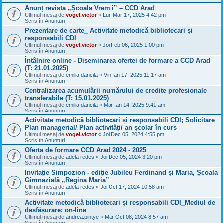
Anunț revista „Școala Vremii” – CCD Arad
Ultimul mesaj de
vogel.victor
«
Lun Mar 17, 2025 4:42 pm
Scris în
Anunturi
Prezentare de carte_ Activitate metodică bibliotecari și
responsabili CDI
Ultimul mesaj de
vogel.victor
«
Joi Feb 06, 2025 1:00 pm
Scris în
Anunturi
Întâlnire online - Diseminarea ofertei de formare a CCD Arad
(T: 21.01.2025)
Ultimul mesaj de
emilia dancila
«
Vin Ian 17, 2025 11:17 am
Scris în
Anunturi
Centralizarea acumulării numărului de credite profesionale
transferabile (T: 15.01.2025)
Ultimul mesaj de
emilia dancila
«
Mar Ian 14, 2025 9:41 am
Scris în
Anunturi
Activitate metodică bibliotecari și responsabili CDI; Solicitare
Plan managerial/ Plan activități/ an școlar în curs
Ultimul mesaj de
vogel.victor
«
Joi Dec 05, 2024 4:55 pm
Scris în
Anunturi
Oferta de formare CCD Arad 2024 - 2025
Ultimul mesaj de
adela redes
«
Joi Dec 05, 2024 3:20 pm
Scris în
Anunturi
Invitație Simpozion - ediție Jubileu Ferdinand și Maria, Școala
Gimnazială „Regina Maria”
Ultimul mesaj de
adela redes
«
Joi Oct 17, 2024 10:58 am
Scris în
Anunturi
Activitate metodică bibliotecari și responsabili CDI_Mediul de
desfășurare: on-line
Ultimul mesaj de
andrea.pintye
«
Mar Oct 08, 2024 8:57 am
Scris în
Anunturi