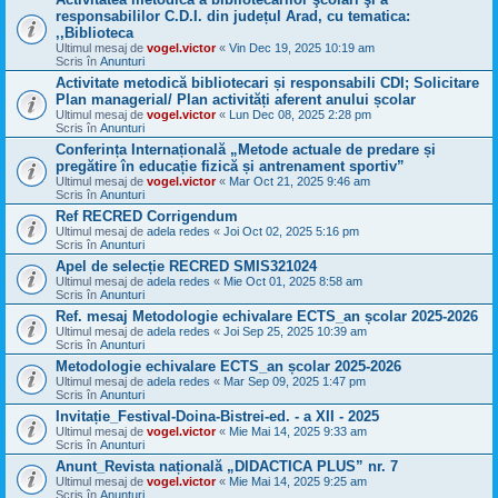
responsabililor C.D.I. din județul Arad, cu tematica:
,,Biblioteca
Ultimul mesaj de
vogel.victor
«
Vin Dec 19, 2025 10:19 am
Scris în
Anunturi
Activitate metodică bibliotecari și responsabili CDI; Solicitare
Plan managerial/ Plan activități aferent anului școlar
Ultimul mesaj de
vogel.victor
«
Lun Dec 08, 2025 2:28 pm
Scris în
Anunturi
Conferința Internațională „Metode actuale de predare și
pregătire în educație fizică și antrenament sportiv”
Ultimul mesaj de
vogel.victor
«
Mar Oct 21, 2025 9:46 am
Scris în
Anunturi
Ref RECRED Corrigendum
Ultimul mesaj de
adela redes
«
Joi Oct 02, 2025 5:16 pm
Scris în
Anunturi
Apel de selecție RECRED SMIS321024
Ultimul mesaj de
adela redes
«
Mie Oct 01, 2025 8:58 am
Scris în
Anunturi
Ref. mesaj Metodologie echivalare ECTS_an școlar 2025-2026
Ultimul mesaj de
adela redes
«
Joi Sep 25, 2025 10:39 am
Scris în
Anunturi
Metodologie echivalare ECTS_an școlar 2025-2026
Ultimul mesaj de
adela redes
«
Mar Sep 09, 2025 1:47 pm
Scris în
Anunturi
Invitație_Festival-Doina-Bistrei-ed. - a XII - 2025
Ultimul mesaj de
vogel.victor
«
Mie Mai 14, 2025 9:33 am
Scris în
Anunturi
Anunt_Revista națională „DIDACTICA PLUS” nr. 7
Ultimul mesaj de
vogel.victor
«
Mie Mai 14, 2025 9:25 am
Scris în
Anunturi