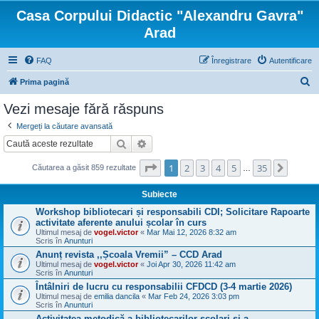
Casa Corpului Didactic "Alexandru Gavra"
Arad
FAQ
Înregistrare
Autentificare
C
Prima pagină
ă
Vezi mesaje fără răspuns
u
Mergeți la căutare avansată
t
Căutare
Căutare avansată
a
Pagina
1
din
35
1
2
3
4
5
35
Următo
r
Căutarea a găsit 859 rezultate
…
e
Subiecte
Workshop bibliotecari și responsabili CDI; Solicitare Rapoarte
activitate aferente anului școlar în curs
Ultimul mesaj de
vogel.victor
«
Mar Mai 12, 2026 8:32 am
Scris în
Anunturi
Anunț revista ,,Școala Vremii” – CCD Arad
Ultimul mesaj de
vogel.victor
«
Joi Apr 30, 2026 11:42 am
Scris în
Anunturi
Întâlniri de lucru cu responsabilii CFDCD (3-4 martie 2026)
Ultimul mesaj de
emilia dancila
«
Mar Feb 24, 2026 3:03 pm
Scris în
Anunturi
Activitatea metodică a bibliotecarilor şcolari şi a