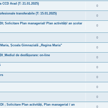
 a CCD Arad (T: 21.01.2025)
0
fesionale transferabile (T: 15.01.2025)
0
DI; Solicitare Plan managerial/ Plan activități/ an școlar
0
0
și Maria, Școala Gimnazială „Regina Maria”
0
CDI_Mediul de desfășurare: on-line
0
5
0
urs
0
0
0
DI ; Solicitare Plan activități, Plan managerial / an
0