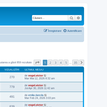
Căutare
Căutare avansată
Înregistrare
Autentificare
Pagina
1
din
35
1
2
3
4
5
35
Următorul
utarea a găsit 859 rezultate
…
VIZUALIZĂRI
ULTIMUL MESAJ
de
vogel.victor
270
Mar Mai 12, 2026 8:32 am
de
vogel.victor
779
Joi Apr 30, 2026 11:42 am
de
emilia dancila
491
Mar Feb 24, 2026 3:03 pm
de
vogel.victor
639