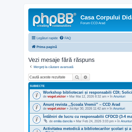
Casa Corpului Did
Forum CCD Arad
Legături rapide
FAQ
Prima pagină
Vezi mesaje fără răspuns
Mergeți la căutare avansată
Căutare
Căutare avansată
SUBIECTE
Workshop bibliotecari și responsabili CDI; Solici
de
vogel.victor
» Mar Mai 12, 2026 8:32 am » în
Anunturi
Anunț revista ,,Școala Vremii” – CCD Arad
de
vogel.victor
» Joi Apr 30, 2026 11:42 am » în
Anunturi
Întâlniri de lucru cu responsabilii CFDCD (3-4 ma
de
emilia dancila
» Mar Feb 24, 2026 3:03 pm » în
Anuntur
Activitatea metodică a bibliotecarilor şcolari şi 