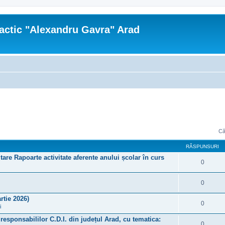
actic "Alexandru Gavra" Arad
Că
RĂSPUNSURI
tare Rapoarte activitate aferente anului școlar în curs
0
0
rtie 2026)
0
i
a responsabililor C.D.I. din județul Arad, cu tematica:
0