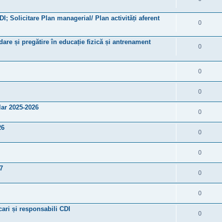
DI; Solicitare Plan managerial/ Plan activități aferent
0
are și pregătire în educație fizică și antrenament
0
0
0
ar 2025-2026
0
26
0
0
7
0
0
cari și responsabili CDI
0