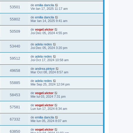
de
emilia dancila
53501
Vin Ian 17, 2025 11:17 am
de
emilia dancila
55802
Mar Ian 14, 2025 9:41 am
de
vogel.victor
50509
Joi Dec 05, 2024 4:55 pm
de
adela redes
53440
Joi Dec 05, 2024 3:20 pm
de
adela redes
59512
Joi Oct 17, 2024 10:58 am
de
andrea.pintye
49658
Mar Oct 08, 2024 8:57 am
de
adela redes
55885
Mie Sep 25, 2024 12:04 pm
de
vogel.victor
58453
Mie Iul 03, 2024 7:31 pm
de
vogel.victor
57581
Lun Iun 17, 2024 8:34 am
de
emilia dancila
67332
Mie Iun 05, 2024 8:07 am
de
vogel.victor
63850