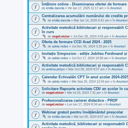
Întâlnire online - Diseminarea ofertei de formare
de
emilia dancila
» Vin Ian 17, 2025 11:17 am » în
Anunturi
Centralizarea acumulării numărului de credite pro
de
emilia dancila
» Mar Ian 14, 2025 9:41 am » în
Anunturi
Activitate metodică bibliotecari și responsabili C
în curs
de
vogel.victor
» Joi Dec 05, 2024 4:55 pm » în
Anunturi
Oferta de formare CCD Arad 2024 - 2025
de
adela redes
» Joi Dec 05, 2024 3:20 pm » în
Anunturi
Invitație Simpozion - ediție Jubileu Ferdinand 
de
adela redes
» Joi Oct 17, 2024 10:58 am » în
Anunturi
Activitate metodică bibliotecari și responsabili 
de
andrea.pintye
» Mar Oct 08, 2024 8:57 am » în
Anunturi
Calendar Echivalări CPT în anul școlar 2024-202
de
adela redes
» Mie Sep 25, 2024 12:04 pm » în
Anunturi
Solicitare Rapoarte activitate CDI/ an școlar în c
de
vogel.victor
» Mie Iul 03, 2024 7:31 pm » în
Anunturi
Profesionalizarea carierei didactice - PROF
de
vogel.victor
» Lun Iun 17, 2024 8:34 am » în
Anunturi
Webinar gratuit pentru învățământul preșcolar
de
emilia dancila
» Mie Iun 05, 2024 8:07 am » în
Anunturi
Activitate metodică_bibliotecari și responsabili C