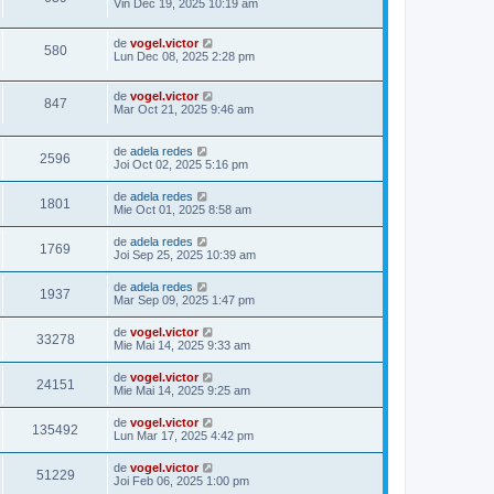
Vin Dec 19, 2025 10:19 am
de
vogel.victor
580
Lun Dec 08, 2025 2:28 pm
de
vogel.victor
847
Mar Oct 21, 2025 9:46 am
de
adela redes
2596
Joi Oct 02, 2025 5:16 pm
de
adela redes
1801
Mie Oct 01, 2025 8:58 am
de
adela redes
1769
Joi Sep 25, 2025 10:39 am
de
adela redes
1937
Mar Sep 09, 2025 1:47 pm
de
vogel.victor
33278
Mie Mai 14, 2025 9:33 am
de
vogel.victor
24151
Mie Mai 14, 2025 9:25 am
de
vogel.victor
135492
Lun Mar 17, 2025 4:42 pm
de
vogel.victor
51229
Joi Feb 06, 2025 1:00 pm