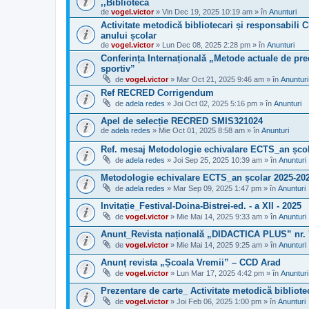
,,Biblioteca
de
vogel.victor
» Vin Dec 19, 2025 10:19 am » în
Anunturi
Activitate metodică bibliotecari și responsabili C
anului școlar
de
vogel.victor
» Lun Dec 08, 2025 2:28 pm » în
Anunturi
Conferința Internațională „Metode actuale de pred
sportiv”
de
vogel.victor
» Mar Oct 21, 2025 9:46 am » în
Anunturi
Ref RECRED Corrigendum
de
adela redes
» Joi Oct 02, 2025 5:16 pm » în
Anunturi
Apel de selecție RECRED SMIS321024
de
adela redes
» Mie Oct 01, 2025 8:58 am » în
Anunturi
Ref. mesaj Metodologie echivalare ECTS_an școl
de
adela redes
» Joi Sep 25, 2025 10:39 am » în
Anunturi
Metodologie echivalare ECTS_an școlar 2025-20
de
adela redes
» Mar Sep 09, 2025 1:47 pm » în
Anunturi
Invitație_Festival-Doina-Bistrei-ed. - a XII - 2025
de
vogel.victor
» Mie Mai 14, 2025 9:33 am » în
Anunturi
Anunt_Revista națională „DIDACTICA PLUS” nr. 
de
vogel.victor
» Mie Mai 14, 2025 9:25 am » în
Anunturi
Anunț revista „Școala Vremii” – CCD Arad
de
vogel.victor
» Lun Mar 17, 2025 4:42 pm » în
Anunturi
Prezentare de carte_ Activitate metodică bibliote
de
vogel.victor
» Joi Feb 06, 2025 1:00 pm » în
Anunturi