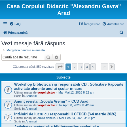
Casa Corpului Didactic "Alexandru Gavra"
Arad
FAQ
Înregistrare
Autentificare
C
Prima pagină
ă
Vezi mesaje fără răspuns
u
Mergeți la căutare avansată
t
Căutare
Căutare avansată
a
Pagina
1
din
35
1
2
3
4
5
35
Următo
r
Căutarea a găsit 859 rezultate
…
e
Subiecte
Workshop bibliotecari și responsabili CDI; Solicitare Rapoarte
activitate aferente anului școlar în curs
Ultimul mesaj de
vogel.victor
«
Mar Mai 12, 2026 8:32 am
Scris în
Anunturi
Anunț revista ,,Școala Vremii” – CCD Arad
Ultimul mesaj de
vogel.victor
«
Joi Apr 30, 2026 11:42 am
Scris în
Anunturi
Întâlniri de lucru cu responsabilii CFDCD (3-4 martie 2026)
Ultimul mesaj de
emilia dancila
«
Mar Feb 24, 2026 3:03 pm
Scris în
Anunturi
Activitatea metodică a bibliotecarilor şcolari şi a