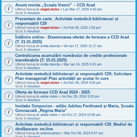
Anunț revista „Școala Vremii” – CCD Arad
Ultimul mesaj de
vogel.victor
«
Lun Mar 17, 2025 4:42 pm
Scris în
Anunturi
Prezentare de carte_ Activitate metodică bibliotecari și
responsabili CDI
Ultimul mesaj de
vogel.victor
«
Joi Feb 06, 2025 1:00 pm
Scris în
Anunturi
Întâlnire online - Diseminarea ofertei de formare a CCD Arad
(T: 21.01.2025)
Ultimul mesaj de
emilia dancila
«
Vin Ian 17, 2025 11:17 am
Scris în
Anunturi
Centralizarea acumulării numărului de credite profesionale
transferabile (T: 15.01.2025)
Ultimul mesaj de
emilia dancila
«
Mar Ian 14, 2025 9:41 am
Scris în
Anunturi
Activitate metodică bibliotecari și responsabili CDI; Solicitare
Plan managerial/ Plan activități/ an școlar în curs
Ultimul mesaj de
vogel.victor
«
Joi Dec 05, 2024 4:55 pm
Scris în
Anunturi
Oferta de formare CCD Arad 2024 - 2025
Ultimul mesaj de
adela redes
«
Joi Dec 05, 2024 3:20 pm
Scris în
Anunturi
Invitație Simpozion - ediție Jubileu Ferdinand și Maria, Școala
Gimnazială „Regina Maria”
Ultimul mesaj de
adela redes
«
Joi Oct 17, 2024 10:58 am
Scris în
Anunturi
Activitate metodică bibliotecari și responsabili CDI_Mediul de
desfășurare: on-line
Ultimul mesaj de
andrea.pintye
«
Mar Oct 08, 2024 8:57 am
Scris în
Anunturi