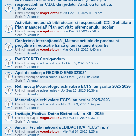
responsabililor C.D.I. din județul Arad, cu tematica:
,,Biblioteca
Ultimul mesaj de
vogel.victor
«
Vin Dec 19, 2025 10:19 am
Scris în
Anunturi
Activitate metodică bibliotecari și responsabili CDI; Solicitare
Plan managerial/ Plan activități aferent anului școlar
Ultimul mesaj de
vogel.victor
«
Lun Dec 08, 2025 2:28 pm
Scris în
Anunturi
Conferința Internațională „Metode actuale de predare și
pregătire în educație fizică și antrenament sportiv”
Ultimul mesaj de
vogel.victor
«
Mar Oct 21, 2025 9:46 am
Scris în
Anunturi
Ref RECRED Corrigendum
Ultimul mesaj de
adela redes
«
Joi Oct 02, 2025 5:16 pm
Scris în
Anunturi
Apel de selecție RECRED SMIS321024
Ultimul mesaj de
adela redes
«
Mie Oct 01, 2025 8:58 am
Scris în
Anunturi
Ref. mesaj Metodologie echivalare ECTS_an școlar 2025-2026
Ultimul mesaj de
adela redes
«
Joi Sep 25, 2025 10:39 am
Scris în
Anunturi
Metodologie echivalare ECTS_an școlar 2025-2026
Ultimul mesaj de
adela redes
«
Mar Sep 09, 2025 1:47 pm
Scris în
Anunturi
Invitație_Festival-Doina-Bistrei-ed. - a XII - 2025
Ultimul mesaj de
vogel.victor
«
Mie Mai 14, 2025 9:33 am
Scris în
Anunturi
Anunt_Revista națională „DIDACTICA PLUS” nr. 7
Ultimul mesaj de
vogel.victor
«
Mie Mai 14, 2025 9:25 am
Scris în
Anunturi