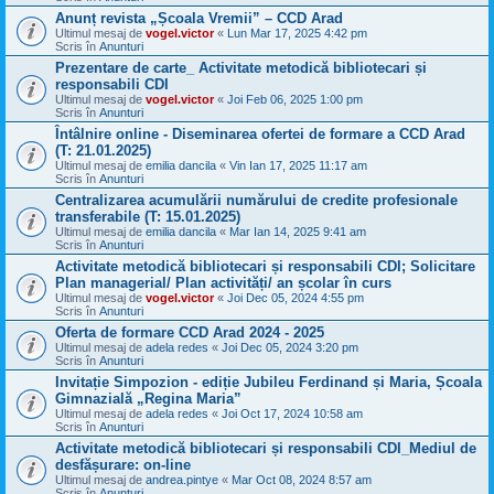
Anunț revista „Școala Vremii” – CCD Arad
Ultimul mesaj de
vogel.victor
«
Lun Mar 17, 2025 4:42 pm
Scris în
Anunturi
Prezentare de carte_ Activitate metodică bibliotecari și
responsabili CDI
Ultimul mesaj de
vogel.victor
«
Joi Feb 06, 2025 1:00 pm
Scris în
Anunturi
Întâlnire online - Diseminarea ofertei de formare a CCD Arad
(T: 21.01.2025)
Ultimul mesaj de
emilia dancila
«
Vin Ian 17, 2025 11:17 am
Scris în
Anunturi
Centralizarea acumulării numărului de credite profesionale
transferabile (T: 15.01.2025)
Ultimul mesaj de
emilia dancila
«
Mar Ian 14, 2025 9:41 am
Scris în
Anunturi
Activitate metodică bibliotecari și responsabili CDI; Solicitare
Plan managerial/ Plan activități/ an școlar în curs
Ultimul mesaj de
vogel.victor
«
Joi Dec 05, 2024 4:55 pm
Scris în
Anunturi
Oferta de formare CCD Arad 2024 - 2025
Ultimul mesaj de
adela redes
«
Joi Dec 05, 2024 3:20 pm
Scris în
Anunturi
Invitație Simpozion - ediție Jubileu Ferdinand și Maria, Școala
Gimnazială „Regina Maria”
Ultimul mesaj de
adela redes
«
Joi Oct 17, 2024 10:58 am
Scris în
Anunturi
Activitate metodică bibliotecari și responsabili CDI_Mediul de
desfășurare: on-line
Ultimul mesaj de
andrea.pintye
«
Mar Oct 08, 2024 8:57 am
Scris în
Anunturi