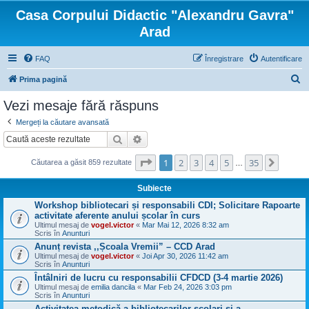
Casa Corpului Didactic "Alexandru Gavra"
Arad
FAQ
Înregistrare
Autentificare
C
Prima pagină
ă
Vezi mesaje fără răspuns
u
Mergeți la căutare avansată
t
Căutare
Căutare avansată
a
Pagina
1
din
35
1
2
3
4
5
35
Următo
r
Căutarea a găsit 859 rezultate
…
e
Subiecte
Workshop bibliotecari și responsabili CDI; Solicitare Rapoarte
activitate aferente anului școlar în curs
Ultimul mesaj de
vogel.victor
«
Mar Mai 12, 2026 8:32 am
Scris în
Anunturi
Anunț revista ,,Școala Vremii” – CCD Arad
Ultimul mesaj de
vogel.victor
«
Joi Apr 30, 2026 11:42 am
Scris în
Anunturi
Întâlniri de lucru cu responsabilii CFDCD (3-4 martie 2026)
Ultimul mesaj de
emilia dancila
«
Mar Feb 24, 2026 3:03 pm
Scris în
Anunturi
Activitatea metodică a bibliotecarilor şcolari şi a