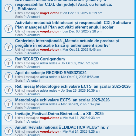
responsabililor C.D.I. din județul Arad, cu tematica:
,,Biblioteca
Ultimul mesaj de
vogel.victor
«
Vin Dec 19, 2025 10:19 am
Scris în
Anunturi
Activitate metodică bibliotecari și responsabili CDI; Solicitare
Plan managerial/ Plan activități aferent anului școlar
Ultimul mesaj de
vogel.victor
«
Lun Dec 08, 2025 2:28 pm
Scris în
Anunturi
Conferința Internațională „Metode actuale de predare și
pregătire în educație fizică și antrenament sportiv”
Ultimul mesaj de
vogel.victor
«
Mar Oct 21, 2025 9:46 am
Scris în
Anunturi
Ref RECRED Corrigendum
Ultimul mesaj de
adela redes
«
Joi Oct 02, 2025 5:16 pm
Scris în
Anunturi
Apel de selecție RECRED SMIS321024
Ultimul mesaj de
adela redes
«
Mie Oct 01, 2025 8:58 am
Scris în
Anunturi
Ref. mesaj Metodologie echivalare ECTS_an școlar 2025-2026
Ultimul mesaj de
adela redes
«
Joi Sep 25, 2025 10:39 am
Scris în
Anunturi
Metodologie echivalare ECTS_an școlar 2025-2026
Ultimul mesaj de
adela redes
«
Mar Sep 09, 2025 1:47 pm
Scris în
Anunturi
Invitație_Festival-Doina-Bistrei-ed. - a XII - 2025
Ultimul mesaj de
vogel.victor
«
Mie Mai 14, 2025 9:33 am
Scris în
Anunturi
Anunt_Revista națională „DIDACTICA PLUS” nr. 7
Ultimul mesaj de
vogel.victor
«
Mie Mai 14, 2025 9:25 am
Scris în
Anunturi