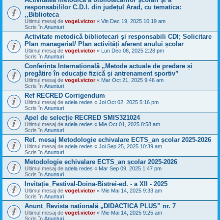
responsabililor C.D.I. din județul Arad, cu tematica:
,,Biblioteca
Ultimul mesaj de
vogel.victor
«
Vin Dec 19, 2025 10:19 am
Scris în
Anunturi
Activitate metodică bibliotecari și responsabili CDI; Solicitare
Plan managerial/ Plan activități aferent anului școlar
Ultimul mesaj de
vogel.victor
«
Lun Dec 08, 2025 2:28 pm
Scris în
Anunturi
Conferința Internațională „Metode actuale de predare și
pregătire în educație fizică și antrenament sportiv”
Ultimul mesaj de
vogel.victor
«
Mar Oct 21, 2025 9:46 am
Scris în
Anunturi
Ref RECRED Corrigendum
Ultimul mesaj de
adela redes
«
Joi Oct 02, 2025 5:16 pm
Scris în
Anunturi
Apel de selecție RECRED SMIS321024
Ultimul mesaj de
adela redes
«
Mie Oct 01, 2025 8:58 am
Scris în
Anunturi
Ref. mesaj Metodologie echivalare ECTS_an școlar 2025-2026
Ultimul mesaj de
adela redes
«
Joi Sep 25, 2025 10:39 am
Scris în
Anunturi
Metodologie echivalare ECTS_an școlar 2025-2026
Ultimul mesaj de
adela redes
«
Mar Sep 09, 2025 1:47 pm
Scris în
Anunturi
Invitație_Festival-Doina-Bistrei-ed. - a XII - 2025
Ultimul mesaj de
vogel.victor
«
Mie Mai 14, 2025 9:33 am
Scris în
Anunturi
Anunt_Revista națională „DIDACTICA PLUS” nr. 7
Ultimul mesaj de
vogel.victor
«
Mie Mai 14, 2025 9:25 am
Scris în
Anunturi