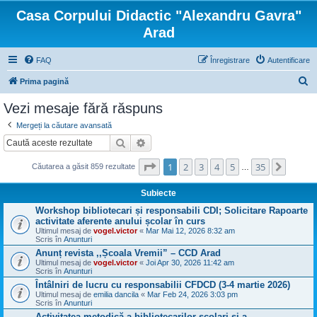
Casa Corpului Didactic "Alexandru Gavra"
Arad
FAQ
Înregistrare
Autentificare
C
Prima pagină
ă
Vezi mesaje fără răspuns
u
Mergeți la căutare avansată
t
Căutare
Căutare avansată
a
Pagina
1
din
35
1
2
3
4
5
35
Următo
r
Căutarea a găsit 859 rezultate
…
e
Subiecte
Workshop bibliotecari și responsabili CDI; Solicitare Rapoarte
activitate aferente anului școlar în curs
Ultimul mesaj de
vogel.victor
«
Mar Mai 12, 2026 8:32 am
Scris în
Anunturi
Anunț revista ,,Școala Vremii” – CCD Arad
Ultimul mesaj de
vogel.victor
«
Joi Apr 30, 2026 11:42 am
Scris în
Anunturi
Întâlniri de lucru cu responsabilii CFDCD (3-4 martie 2026)
Ultimul mesaj de
emilia dancila
«
Mar Feb 24, 2026 3:03 pm
Scris în
Anunturi
Activitatea metodică a bibliotecarilor şcolari şi a