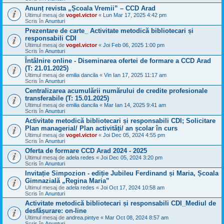
Anunț revista „Școala Vremii” – CCD Arad
Ultimul mesaj de
vogel.victor
«
Lun Mar 17, 2025 4:42 pm
Scris în
Anunturi
Prezentare de carte_ Activitate metodică bibliotecari și
responsabili CDI
Ultimul mesaj de
vogel.victor
«
Joi Feb 06, 2025 1:00 pm
Scris în
Anunturi
Întâlnire online - Diseminarea ofertei de formare a CCD Arad
(T: 21.01.2025)
Ultimul mesaj de
emilia dancila
«
Vin Ian 17, 2025 11:17 am
Scris în
Anunturi
Centralizarea acumulării numărului de credite profesionale
transferabile (T: 15.01.2025)
Ultimul mesaj de
emilia dancila
«
Mar Ian 14, 2025 9:41 am
Scris în
Anunturi
Activitate metodică bibliotecari și responsabili CDI; Solicitare
Plan managerial/ Plan activități/ an școlar în curs
Ultimul mesaj de
vogel.victor
«
Joi Dec 05, 2024 4:55 pm
Scris în
Anunturi
Oferta de formare CCD Arad 2024 - 2025
Ultimul mesaj de
adela redes
«
Joi Dec 05, 2024 3:20 pm
Scris în
Anunturi
Invitație Simpozion - ediție Jubileu Ferdinand și Maria, Școala
Gimnazială „Regina Maria”
Ultimul mesaj de
adela redes
«
Joi Oct 17, 2024 10:58 am
Scris în
Anunturi
Activitate metodică bibliotecari și responsabili CDI_Mediul de
desfășurare: on-line
Ultimul mesaj de
andrea.pintye
«
Mar Oct 08, 2024 8:57 am
Scris în
Anunturi