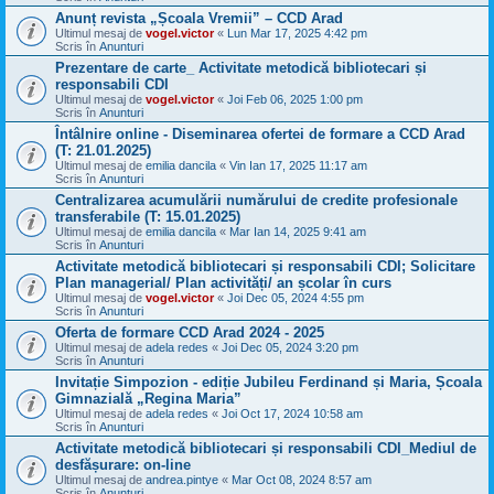
Anunț revista „Școala Vremii” – CCD Arad
Ultimul mesaj de
vogel.victor
«
Lun Mar 17, 2025 4:42 pm
Scris în
Anunturi
Prezentare de carte_ Activitate metodică bibliotecari și
responsabili CDI
Ultimul mesaj de
vogel.victor
«
Joi Feb 06, 2025 1:00 pm
Scris în
Anunturi
Întâlnire online - Diseminarea ofertei de formare a CCD Arad
(T: 21.01.2025)
Ultimul mesaj de
emilia dancila
«
Vin Ian 17, 2025 11:17 am
Scris în
Anunturi
Centralizarea acumulării numărului de credite profesionale
transferabile (T: 15.01.2025)
Ultimul mesaj de
emilia dancila
«
Mar Ian 14, 2025 9:41 am
Scris în
Anunturi
Activitate metodică bibliotecari și responsabili CDI; Solicitare
Plan managerial/ Plan activități/ an școlar în curs
Ultimul mesaj de
vogel.victor
«
Joi Dec 05, 2024 4:55 pm
Scris în
Anunturi
Oferta de formare CCD Arad 2024 - 2025
Ultimul mesaj de
adela redes
«
Joi Dec 05, 2024 3:20 pm
Scris în
Anunturi
Invitație Simpozion - ediție Jubileu Ferdinand și Maria, Școala
Gimnazială „Regina Maria”
Ultimul mesaj de
adela redes
«
Joi Oct 17, 2024 10:58 am
Scris în
Anunturi
Activitate metodică bibliotecari și responsabili CDI_Mediul de
desfășurare: on-line
Ultimul mesaj de
andrea.pintye
«
Mar Oct 08, 2024 8:57 am
Scris în
Anunturi