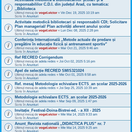
responsabililor C.D.I. din județul Arad, cu tematica:
,,Biblioteca
Ultimul mesaj de
vogel.victor
«
Vin Dec 19, 2025 10:19 am
Scris în
Anunturi
Activitate metodică bibliotecari și responsabili CDI; Solicitare
Plan managerial/ Plan activități aferent anului școlar
Ultimul mesaj de
vogel.victor
«
Lun Dec 08, 2025 2:28 pm
Scris în
Anunturi
Conferința Internațională „Metode actuale de predare și
pregătire în educație fizică și antrenament sportiv”
Ultimul mesaj de
vogel.victor
«
Mar Oct 21, 2025 9:46 am
Scris în
Anunturi
Ref RECRED Corrigendum
Ultimul mesaj de
adela redes
«
Joi Oct 02, 2025 5:16 pm
Scris în
Anunturi
Apel de selecție RECRED SMIS321024
Ultimul mesaj de
adela redes
«
Mie Oct 01, 2025 8:58 am
Scris în
Anunturi
Ref. mesaj Metodologie echivalare ECTS_an școlar 2025-2026
Ultimul mesaj de
adela redes
«
Joi Sep 25, 2025 10:39 am
Scris în
Anunturi
Metodologie echivalare ECTS_an școlar 2025-2026
Ultimul mesaj de
adela redes
«
Mar Sep 09, 2025 1:47 pm
Scris în
Anunturi
Invitație_Festival-Doina-Bistrei-ed. - a XII - 2025
Ultimul mesaj de
vogel.victor
«
Mie Mai 14, 2025 9:33 am
Scris în
Anunturi
Anunt_Revista națională „DIDACTICA PLUS” nr. 7
Ultimul mesaj de
vogel.victor
«
Mie Mai 14, 2025 9:25 am
Scris în
Anunturi