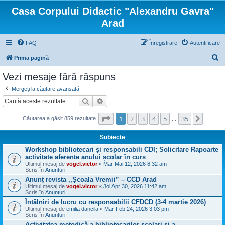
Casa Corpului Didactic "Alexandru Gavra"
Arad
FAQ
Înregistrare
Autentificare
C
Prima pagină
ă
Vezi mesaje fără răspuns
u
Mergeți la căutare avansată
t
Căutare
Căutare avansată
a
Pagina
1
din
35
1
2
3
4
5
35
Următo
r
Căutarea a găsit 859 rezultate
…
e
Subiecte
Workshop bibliotecari și responsabili CDI; Solicitare Rapoarte
activitate aferente anului școlar în curs
Ultimul mesaj de
vogel.victor
«
Mar Mai 12, 2026 8:32 am
Scris în
Anunturi
Anunț revista ,,Școala Vremii” – CCD Arad
Ultimul mesaj de
vogel.victor
«
Joi Apr 30, 2026 11:42 am
Scris în
Anunturi
Întâlniri de lucru cu responsabilii CFDCD (3-4 martie 2026)
Ultimul mesaj de
emilia dancila
«
Mar Feb 24, 2026 3:03 pm
Scris în
Anunturi
Activitatea metodică a bibliotecarilor şcolari şi a