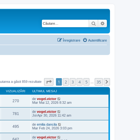
Căutare
Căutare avansată
Înregistrare
Autentificare
Pagina
1
din
35
1
2
3
4
5
35
Următorul
utarea a găsit 859 rezultate
…
VIZUALIZĂRI
ULTIMUL MESAJ
de
vogel.victor
270
Mar Mai 12, 2026 8:32 am
de
vogel.victor
781
Joi Apr 30, 2026 11:42 am
de
emilia dancila
495
Mar Feb 24, 2026 3:03 pm
de
vogel.victor
642