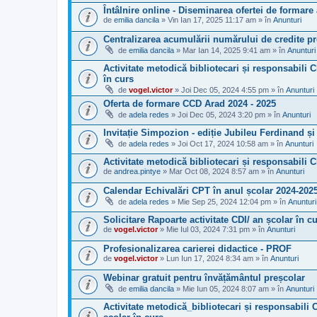
Întâlnire online - Diseminarea ofertei de formare
de
emilia dancila
» Vin Ian 17, 2025 11:17 am » în
Anunturi
Centralizarea acumulării numărului de credite pro
de
emilia dancila
» Mar Ian 14, 2025 9:41 am » în
Anunturi
Activitate metodică bibliotecari și responsabili C
în curs
de
vogel.victor
» Joi Dec 05, 2024 4:55 pm » în
Anunturi
Oferta de formare CCD Arad 2024 - 2025
de
adela redes
» Joi Dec 05, 2024 3:20 pm » în
Anunturi
Invitație Simpozion - ediție Jubileu Ferdinand 
de
adela redes
» Joi Oct 17, 2024 10:58 am » în
Anunturi
Activitate metodică bibliotecari și responsabili 
de
andrea.pintye
» Mar Oct 08, 2024 8:57 am » în
Anunturi
Calendar Echivalări CPT în anul școlar 2024-202
de
adela redes
» Mie Sep 25, 2024 12:04 pm » în
Anunturi
Solicitare Rapoarte activitate CDI/ an școlar în c
de
vogel.victor
» Mie Iul 03, 2024 7:31 pm » în
Anunturi
Profesionalizarea carierei didactice - PROF
de
vogel.victor
» Lun Iun 17, 2024 8:34 am » în
Anunturi
Webinar gratuit pentru învățământul preșcolar
de
emilia dancila
» Mie Iun 05, 2024 8:07 am » în
Anunturi
Activitate metodică_bibliotecari și responsabili C