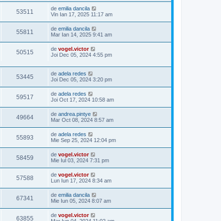
de
emilia dancila
53511
Vin Ian 17, 2025 11:17 am
de
emilia dancila
55811
Mar Ian 14, 2025 9:41 am
de
vogel.victor
50515
Joi Dec 05, 2024 4:55 pm
de
adela redes
53445
Joi Dec 05, 2024 3:20 pm
de
adela redes
59517
Joi Oct 17, 2024 10:58 am
de
andrea.pintye
49664
Mar Oct 08, 2024 8:57 am
de
adela redes
55893
Mie Sep 25, 2024 12:04 pm
de
vogel.victor
58459
Mie Iul 03, 2024 7:31 pm
de
vogel.victor
57588
Lun Iun 17, 2024 8:34 am
de
emilia dancila
67341
Mie Iun 05, 2024 8:07 am
de
vogel.victor
63855