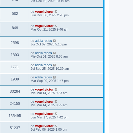
Vin Dec 19, 2025 10:19 am
de
vogel.victor
582
Lun Dec 08, 2025 2:28 pm
de
vogel.victor
849
Mar Oct 21, 2025 9:46 am
de
adela redes
2598
Joi Oct 02, 2025 5:16 pm
de
adela redes
1803
Mie Oct 01, 2025 8:58 am
de
adela redes
1771
Joi Sep 25, 2025 10:39 am
de
adela redes
1939
Mar Sep 09, 2025 1:47 pm
de
vogel.victor
33284
Mie Mai 14, 2025 9:33 am
de
vogel.victor
24158
Mie Mai 14, 2025 9:25 am
de
vogel.victor
135495
Lun Mar 17, 2025 4:42 pm
de
vogel.victor
51237
Joi Feb 06, 2025 1:00 pm