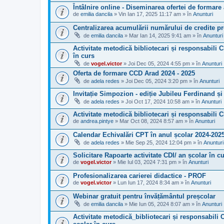
Întâlnire online - Diseminarea ofertei de formare
de
emilia dancila
» Vin Ian 17, 2025 11:17 am » în
Anunturi
Centralizarea acumulării numărului de credite pro
de
emilia dancila
» Mar Ian 14, 2025 9:41 am » în
Anunturi
Activitate metodică bibliotecari și responsabili C
în curs
de
vogel.victor
» Joi Dec 05, 2024 4:55 pm » în
Anunturi
Oferta de formare CCD Arad 2024 - 2025
de
adela redes
» Joi Dec 05, 2024 3:20 pm » în
Anunturi
Invitație Simpozion - ediție Jubileu Ferdinand 
de
adela redes
» Joi Oct 17, 2024 10:58 am » în
Anunturi
Activitate metodică bibliotecari și responsabili 
de
andrea.pintye
» Mar Oct 08, 2024 8:57 am » în
Anunturi
Calendar Echivalări CPT în anul școlar 2024-202
de
adela redes
» Mie Sep 25, 2024 12:04 pm » în
Anunturi
Solicitare Rapoarte activitate CDI/ an școlar în c
de
vogel.victor
» Mie Iul 03, 2024 7:31 pm » în
Anunturi
Profesionalizarea carierei didactice - PROF
de
vogel.victor
» Lun Iun 17, 2024 8:34 am » în
Anunturi
Webinar gratuit pentru învățământul preșcolar
de
emilia dancila
» Mie Iun 05, 2024 8:07 am » în
Anunturi
Activitate metodică_bibliotecari și responsabili C