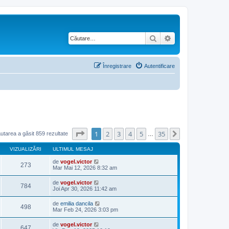
Căutare
Căutare avansată
Înregistrare
Autentificare
Pagina
1
din
35
1
2
3
4
5
35
Următorul
utarea a găsit 859 rezultate
…
VIZUALIZĂRI
ULTIMUL MESAJ
de
vogel.victor
273
Mar Mai 12, 2026 8:32 am
de
vogel.victor
784
Joi Apr 30, 2026 11:42 am
de
emilia dancila
498
Mar Feb 24, 2026 3:03 pm
de
vogel.victor
647