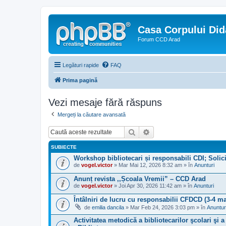
Casa Corpului Did
Forum CCD Arad
Legături rapide
FAQ
Prima pagină
Vezi mesaje fără răspuns
Mergeți la căutare avansată
Căutare
Căutare avansată
SUBIECTE
Workshop bibliotecari și responsabili CDI; Solici
de
vogel.victor
» Mar Mai 12, 2026 8:32 am » în
Anunturi
Anunț revista ,,Școala Vremii” – CCD Arad
de
vogel.victor
» Joi Apr 30, 2026 11:42 am » în
Anunturi
Întâlniri de lucru cu responsabilii CFDCD (3-4 ma
de
emilia dancila
» Mar Feb 24, 2026 3:03 pm » în
Anuntur
Activitatea metodică a bibliotecarilor şcolari şi 