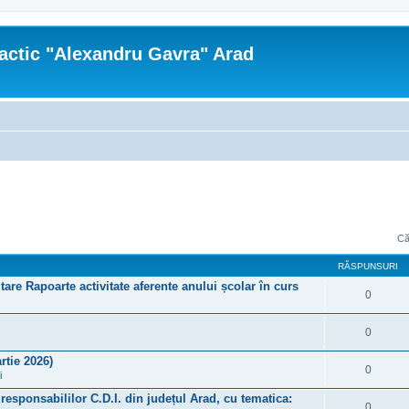
actic "Alexandru Gavra" Arad
Că
RĂSPUNSURI
tare Rapoarte activitate aferente anului școlar în curs
0
0
rtie 2026)
0
i
a responsabililor C.D.I. din județul Arad, cu tematica:
0