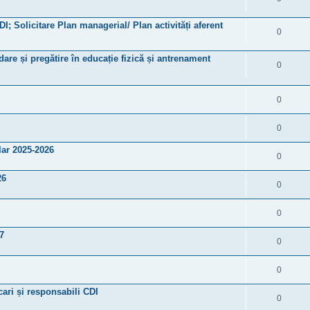
DI; Solicitare Plan managerial/ Plan activități aferent
0
are și pregătire în educație fizică și antrenament
0
0
0
ar 2025-2026
0
26
0
0
7
0
0
cari și responsabili CDI
0