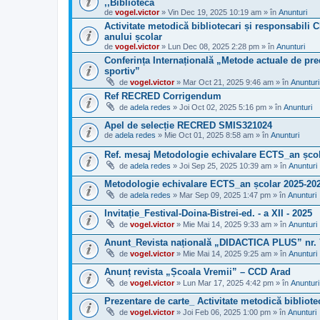
,,Biblioteca
de
vogel.victor
» Vin Dec 19, 2025 10:19 am » în
Anunturi
Activitate metodică bibliotecari și responsabili C
anului școlar
de
vogel.victor
» Lun Dec 08, 2025 2:28 pm » în
Anunturi
Conferința Internațională „Metode actuale de pred
sportiv”
de
vogel.victor
» Mar Oct 21, 2025 9:46 am » în
Anunturi
Ref RECRED Corrigendum
de
adela redes
» Joi Oct 02, 2025 5:16 pm » în
Anunturi
Apel de selecție RECRED SMIS321024
de
adela redes
» Mie Oct 01, 2025 8:58 am » în
Anunturi
Ref. mesaj Metodologie echivalare ECTS_an școl
de
adela redes
» Joi Sep 25, 2025 10:39 am » în
Anunturi
Metodologie echivalare ECTS_an școlar 2025-20
de
adela redes
» Mar Sep 09, 2025 1:47 pm » în
Anunturi
Invitație_Festival-Doina-Bistrei-ed. - a XII - 2025
de
vogel.victor
» Mie Mai 14, 2025 9:33 am » în
Anunturi
Anunt_Revista națională „DIDACTICA PLUS” nr. 
de
vogel.victor
» Mie Mai 14, 2025 9:25 am » în
Anunturi
Anunț revista „Școala Vremii” – CCD Arad
de
vogel.victor
» Lun Mar 17, 2025 4:42 pm » în
Anunturi
Prezentare de carte_ Activitate metodică bibliote
de
vogel.victor
» Joi Feb 06, 2025 1:00 pm » în
Anunturi