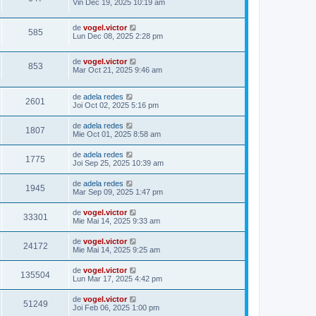
Vin Dec 19, 2025 10:19 am
de
vogel.victor
585
Lun Dec 08, 2025 2:28 pm
de
vogel.victor
853
Mar Oct 21, 2025 9:46 am
de
adela redes
2601
Joi Oct 02, 2025 5:16 pm
de
adela redes
1807
Mie Oct 01, 2025 8:58 am
de
adela redes
1775
Joi Sep 25, 2025 10:39 am
de
adela redes
1945
Mar Sep 09, 2025 1:47 pm
de
vogel.victor
33301
Mie Mai 14, 2025 9:33 am
de
vogel.victor
24172
Mie Mai 14, 2025 9:25 am
de
vogel.victor
135504
Lun Mar 17, 2025 4:42 pm
de
vogel.victor
51249
Joi Feb 06, 2025 1:00 pm