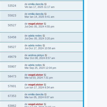
de
emilia dancila
53524
Vin Ian 17, 2025 11:17 am
de
emilia dancila
55823
Mar Ian 14, 2025 9:41 am
de
vogel.victor
50527
Joi Dec 05, 2024 4:55 pm
de
adela redes
53458
Joi Dec 05, 2024 3:20 pm
de
adela redes
59527
Joi Oct 17, 2024 10:58 am
de
andrea.pintye
49679
Mar Oct 08, 2024 8:57 am
de
adela redes
55907
Mie Sep 25, 2024 12:04 pm
de
vogel.victor
58473
Mie Iul 03, 2024 7:31 pm
de
vogel.victor
57601
Lun Iun 17, 2024 8:34 am
de
emilia dancila
67353
Mie Iun 05, 2024 8:07 am
de
vogel.victor
63862