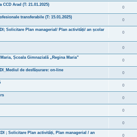
 a CCD Arad (T: 21.01.2025)
0
fesionale transferabile (T: 15.01.2025)
0
DI; Solicitare Plan managerial/ Plan activități/ an școlar
0
0
și Maria, Școala Gimnazială „Regina Maria”
0
CDI_Mediul de desfășurare: on-line
0
5
0
urs
0
0
0
DI ; Solicitare Plan activități, Plan managerial / an
0