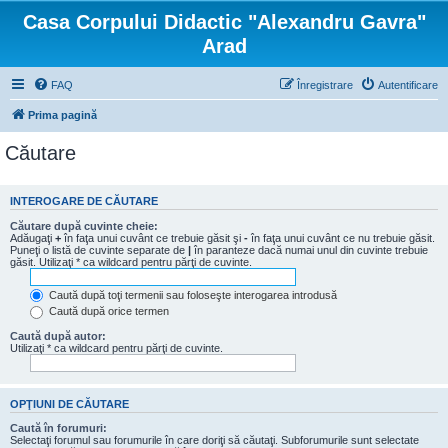
Casa Corpului Didactic "Alexandru Gavra"
Arad
FAQ
Înregistrare
Autentificare
Prima pagină
Căutare
INTEROGARE DE CĂUTARE
Căutare după cuvinte cheie:
Adăugaţi
+
în faţa unui cuvânt ce trebuie găsit şi
-
în faţa unui cuvânt ce nu trebuie găsit.
Puneţi o listă de cuvinte separate de
|
în paranteze dacă numai unul din cuvinte trebuie
găsit. Utilizaţi * ca wildcard pentru părţi de cuvinte.
Caută după toţi termenii sau foloseşte interogarea introdusă
Caută după orice termen
Caută după autor:
Utilizaţi * ca wildcard pentru părţi de cuvinte.
OPŢIUNI DE CĂUTARE
Caută în forumuri:
Selectaţi forumul sau forumurile în care doriţi să căutaţi. Subforumurile sunt selectate