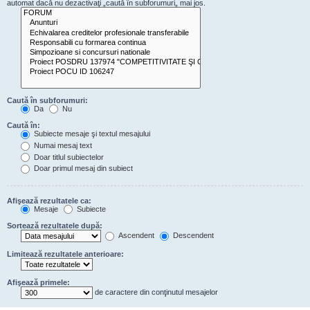
automat dacă nu dezactivaţi „caută în subforumuri„ mai jos.
Caută în subforumuri:
Da
Nu
Caută în:
Subiecte mesaje şi textul mesajului
Numai mesaj text
Doar titlul subiectelor
Doar primul mesaj din subiect
Afişează rezultatele ca:
Mesaje
Subiecte
Sortează rezultatele după:
Ascendent
Descendent
Limitează rezultatele anterioare:
Afişează primele:
de caractere din conţinutul mesajelor