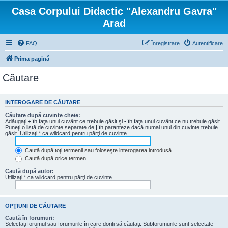
Casa Corpului Didactic "Alexandru Gavra"
Arad
FAQ
Înregistrare
Autentificare
Prima pagină
Căutare
INTEROGARE DE CĂUTARE
Căutare după cuvinte cheie:
Adăugaţi
+
în faţa unui cuvânt ce trebuie găsit şi
-
în faţa unui cuvânt ce nu trebuie găsit.
Puneţi o listă de cuvinte separate de
|
în paranteze dacă numai unul din cuvinte trebuie
găsit. Utilizaţi * ca wildcard pentru părţi de cuvinte.
Caută după toţi termenii sau foloseşte interogarea introdusă
Caută după orice termen
Caută după autor:
Utilizaţi * ca wildcard pentru părţi de cuvinte.
OPŢIUNI DE CĂUTARE
Caută în forumuri:
Selectaţi forumul sau forumurile în care doriţi să căutaţi. Subforumurile sunt selectate