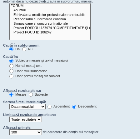
automat dacă nu dezactivaţi „caută în subforumuri„ mai jos.
Caută în subforumuri:
Da
Nu
Caută în:
Subiecte mesaje şi textul mesajului
Numai mesaj text
Doar titlul subiectelor
Doar primul mesaj din subiect
Afişează rezultatele ca:
Mesaje
Subiecte
Sortează rezultatele după:
Ascendent
Descendent
Limitează rezultatele anterioare:
Afişează primele:
de caractere din conţinutul mesajelor