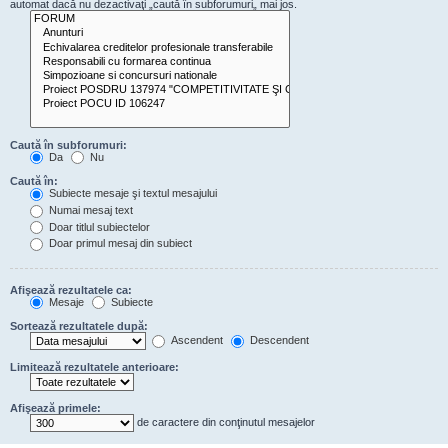
automat dacă nu dezactivaţi „caută în subforumuri„ mai jos.
Caută în subforumuri:
Da
Nu
Caută în:
Subiecte mesaje şi textul mesajului
Numai mesaj text
Doar titlul subiectelor
Doar primul mesaj din subiect
Afişează rezultatele ca:
Mesaje
Subiecte
Sortează rezultatele după:
Ascendent
Descendent
Limitează rezultatele anterioare:
Afişează primele:
de caractere din conţinutul mesajelor