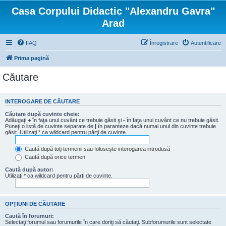
Casa Corpului Didactic "Alexandru Gavra"
Arad
FAQ
Înregistrare
Autentificare
Prima pagină
Căutare
INTEROGARE DE CĂUTARE
Căutare după cuvinte cheie:
Adăugaţi
+
în faţa unui cuvânt ce trebuie găsit şi
-
în faţa unui cuvânt ce nu trebuie găsit.
Puneţi o listă de cuvinte separate de
|
în paranteze dacă numai unul din cuvinte trebuie
găsit. Utilizaţi * ca wildcard pentru părţi de cuvinte.
Caută după toţi termenii sau foloseşte interogarea introdusă
Caută după orice termen
Caută după autor:
Utilizaţi * ca wildcard pentru părţi de cuvinte.
OPŢIUNI DE CĂUTARE
Caută în forumuri:
Selectaţi forumul sau forumurile în care doriţi să căutaţi. Subforumurile sunt selectate