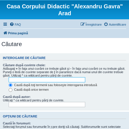
Casa Corpului Didactic "Alexandru Gavra"
Arad
FAQ
Înregistrare
Autentificare
Prima pagină
Căutare
INTEROGARE DE CĂUTARE
Căutare după cuvinte cheie:
Adăugaţi
+
în faţa unui cuvânt ce trebuie găsit şi
-
în faţa unui cuvânt ce nu trebuie găsit.
Puneţi o listă de cuvinte separate de
|
în paranteze dacă numai unul din cuvinte trebuie
găsit. Utilizaţi * ca wildcard pentru părţi de cuvinte.
Caută după toţi termenii sau foloseşte interogarea introdusă
Caută după orice termen
Caută după autor:
Utilizaţi * ca wildcard pentru părţi de cuvinte.
OPŢIUNI DE CĂUTARE
Caută în forumuri:
Selectaţi forumul sau forumurile în care doriţi să căutaţi. Subforumurile sunt selectate