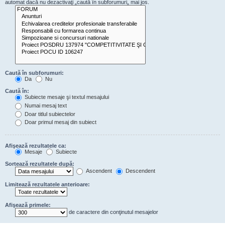
automat dacă nu dezactivaţi „caută în subforumuri„ mai jos.
Caută în subforumuri:
Da
Nu
Caută în:
Subiecte mesaje şi textul mesajului
Numai mesaj text
Doar titlul subiectelor
Doar primul mesaj din subiect
Afişează rezultatele ca:
Mesaje
Subiecte
Sortează rezultatele după:
Ascendent
Descendent
Limitează rezultatele anterioare:
Afişează primele:
de caractere din conţinutul mesajelor