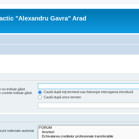
actic "Alexandru Gavra" Arad
 nu trebuie găsit.
Caută după toţi termenii sau foloseşte interogarea introdusă
cuvinte trebuie găsit.
Caută după orice termen
e sunt selectate automat