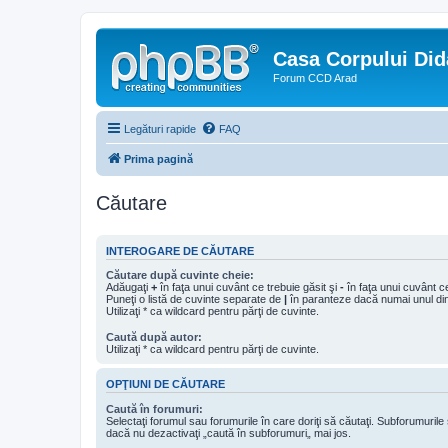
Casa Corpului Did
Forum CCD Arad
Legături rapide
FAQ
Prima pagină
Căutare
INTEROGARE DE CĂUTARE
Căutare după cuvinte cheie:
Adăugaţi
+
în faţa unui cuvânt ce trebuie găsit şi
-
în faţa unui cuvânt ce
Puneţi o listă de cuvinte separate de
|
în paranteze dacă numai unul din 
Utilizaţi * ca wildcard pentru părţi de cuvinte.
Caută după autor:
Utilizaţi * ca wildcard pentru părţi de cuvinte.
OPŢIUNI DE CĂUTARE
Caută în forumuri:
Selectaţi forumul sau forumurile în care doriţi să căutaţi. Subforumuril
dacă nu dezactivaţi „caută în subforumuri„ mai jos.