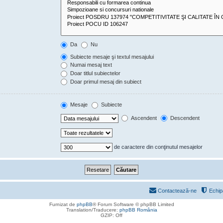
Da
Nu
Subiecte mesaje şi textul mesajului
Numai mesaj text
Doar titlul subiectelor
Doar primul mesaj din subiect
Mesaje
Subiecte
Ascendent
Descendent
de caractere din conţinutul mesajelor
Contactează-ne
Echip
Furnizat de
phpBB
® Forum Software © phpBB Limited
Translation/Traducere:
phpBB România
GZIP: Off