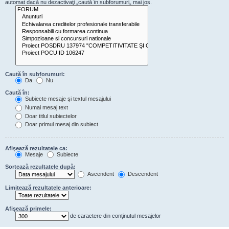
automat dacă nu dezactivaţi „caută în subforumuri„ mai jos.
Caută în subforumuri:
Da
Nu
Caută în:
Subiecte mesaje şi textul mesajului
Numai mesaj text
Doar titlul subiectelor
Doar primul mesaj din subiect
Afişează rezultatele ca:
Mesaje
Subiecte
Sortează rezultatele după:
Ascendent
Descendent
Limitează rezultatele anterioare:
Afişează primele:
de caractere din conţinutul mesajelor