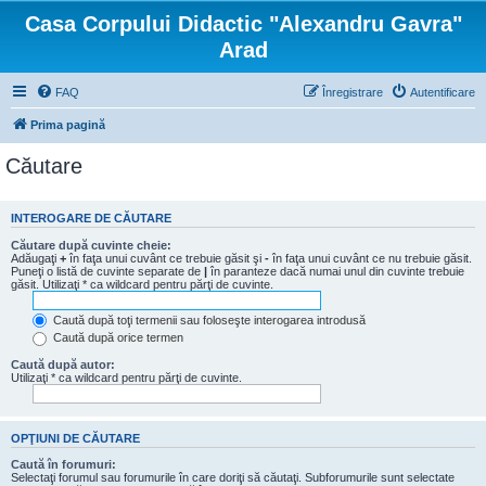
Casa Corpului Didactic "Alexandru Gavra"
Arad
FAQ
Înregistrare
Autentificare
Prima pagină
Căutare
INTEROGARE DE CĂUTARE
Căutare după cuvinte cheie:
Adăugaţi
+
în faţa unui cuvânt ce trebuie găsit şi
-
în faţa unui cuvânt ce nu trebuie găsit.
Puneţi o listă de cuvinte separate de
|
în paranteze dacă numai unul din cuvinte trebuie
găsit. Utilizaţi * ca wildcard pentru părţi de cuvinte.
Caută după toţi termenii sau foloseşte interogarea introdusă
Caută după orice termen
Caută după autor:
Utilizaţi * ca wildcard pentru părţi de cuvinte.
OPŢIUNI DE CĂUTARE
Caută în forumuri:
Selectaţi forumul sau forumurile în care doriţi să căutaţi. Subforumurile sunt selectate