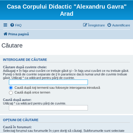
Casa Corpului Didactic "Alexandru Gavra"
Arad
FAQ
Înregistrare
Autentificare
Prima pagină
Căutare
INTEROGARE DE CĂUTARE
Căutare după cuvinte cheie:
Adăugaţi
+
în faţa unui cuvânt ce trebuie găsit şi
-
în faţa unui cuvânt ce nu trebuie găsit.
Puneţi o listă de cuvinte separate de
|
în paranteze dacă numai unul din cuvinte trebuie
găsit. Utilizaţi * ca wildcard pentru părţi de cuvinte.
Caută după toţi termenii sau foloseşte interogarea introdusă
Caută după orice termen
Caută după autor:
Utilizaţi * ca wildcard pentru părţi de cuvinte.
OPŢIUNI DE CĂUTARE
Caută în forumuri:
Selectaţi forumul sau forumurile în care doriţi să căutaţi. Subforumurile sunt selectate