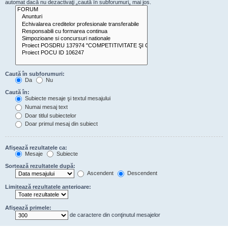
automat dacă nu dezactivaţi „caută în subforumuri„ mai jos.
Caută în subforumuri:
Da
Nu
Caută în:
Subiecte mesaje şi textul mesajului
Numai mesaj text
Doar titlul subiectelor
Doar primul mesaj din subiect
Afişează rezultatele ca:
Mesaje
Subiecte
Sortează rezultatele după:
Ascendent
Descendent
Limitează rezultatele anterioare:
Afişează primele:
de caractere din conţinutul mesajelor