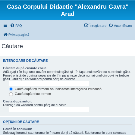
Casa Corpului Didactic "Alexandru Gavra"
Arad
FAQ
Înregistrare
Autentificare
Prima pagină
Căutare
INTEROGARE DE CĂUTARE
Căutare după cuvinte cheie:
Adăugaţi
+
în faţa unui cuvânt ce trebuie găsit şi
-
în faţa unui cuvânt ce nu trebuie găsit.
Puneţi o listă de cuvinte separate de
|
în paranteze dacă numai unul din cuvinte trebuie
găsit. Utilizaţi * ca wildcard pentru părţi de cuvinte.
Caută după toţi termenii sau foloseşte interogarea introdusă
Caută după orice termen
Caută după autor:
Utilizaţi * ca wildcard pentru părţi de cuvinte.
OPŢIUNI DE CĂUTARE
Caută în forumuri:
Selectaţi forumul sau forumurile în care doriţi să căutaţi. Subforumurile sunt selectate