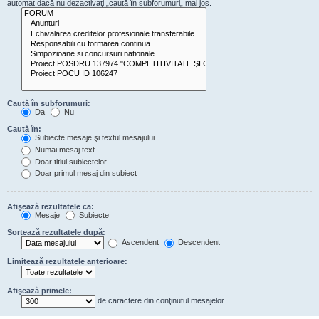
automat dacă nu dezactivaţi „caută în subforumuri„ mai jos.
Caută în subforumuri:
Da
Nu
Caută în:
Subiecte mesaje şi textul mesajului
Numai mesaj text
Doar titlul subiectelor
Doar primul mesaj din subiect
Afişează rezultatele ca:
Mesaje
Subiecte
Sortează rezultatele după:
Ascendent
Descendent
Limitează rezultatele anterioare:
Afişează primele:
de caractere din conţinutul mesajelor