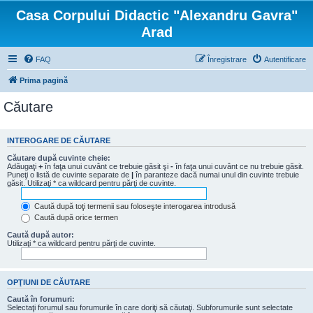
Casa Corpului Didactic "Alexandru Gavra"
Arad
FAQ
Înregistrare
Autentificare
Prima pagină
Căutare
INTEROGARE DE CĂUTARE
Căutare după cuvinte cheie:
Adăugaţi
+
în faţa unui cuvânt ce trebuie găsit şi
-
în faţa unui cuvânt ce nu trebuie găsit.
Puneţi o listă de cuvinte separate de
|
în paranteze dacă numai unul din cuvinte trebuie
găsit. Utilizaţi * ca wildcard pentru părţi de cuvinte.
Caută după toţi termenii sau foloseşte interogarea introdusă
Caută după orice termen
Caută după autor:
Utilizaţi * ca wildcard pentru părţi de cuvinte.
OPŢIUNI DE CĂUTARE
Caută în forumuri:
Selectaţi forumul sau forumurile în care doriţi să căutaţi. Subforumurile sunt selectate