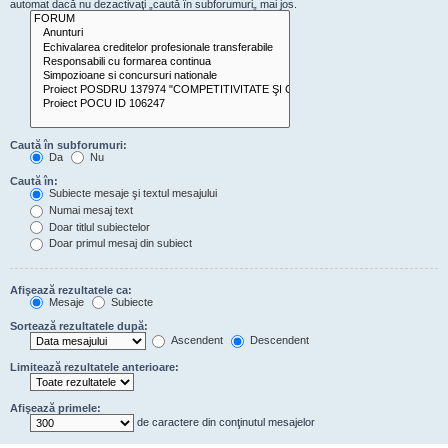
automat dacă nu dezactivaţi „caută în subforumuri„ mai jos.
Caută în subforumuri:
Da
Nu
Caută în:
Subiecte mesaje şi textul mesajului
Numai mesaj text
Doar titlul subiectelor
Doar primul mesaj din subiect
Afişează rezultatele ca:
Mesaje
Subiecte
Sortează rezultatele după:
Ascendent
Descendent
Limitează rezultatele anterioare:
Afişează primele:
de caractere din conţinutul mesajelor