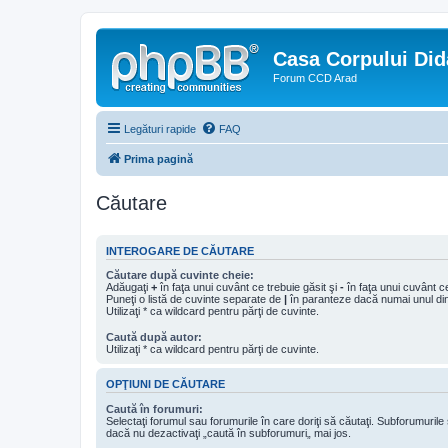
Casa Corpului Did
Forum CCD Arad
Legături rapide
FAQ
Prima pagină
Căutare
INTEROGARE DE CĂUTARE
Căutare după cuvinte cheie:
Adăugaţi
+
în faţa unui cuvânt ce trebuie găsit şi
-
în faţa unui cuvânt ce
Puneţi o listă de cuvinte separate de
|
în paranteze dacă numai unul din 
Utilizaţi * ca wildcard pentru părţi de cuvinte.
Caută după autor:
Utilizaţi * ca wildcard pentru părţi de cuvinte.
OPŢIUNI DE CĂUTARE
Caută în forumuri:
Selectaţi forumul sau forumurile în care doriţi să căutaţi. Subforumuril
dacă nu dezactivaţi „caută în subforumuri„ mai jos.