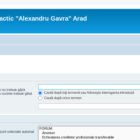
actic "Alexandru Gavra" Arad
 nu trebuie găsit.
Caută după toţi termenii sau foloseşte interogarea introdusă
cuvinte trebuie găsit.
Caută după orice termen
e sunt selectate automat