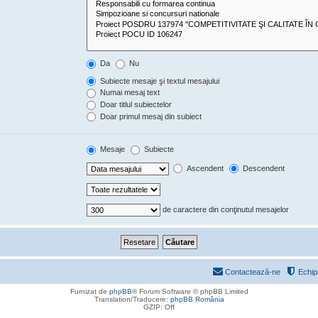
Da
Nu
Subiecte mesaje şi textul mesajului
Numai mesaj text
Doar titlul subiectelor
Doar primul mesaj din subiect
Mesaje
Subiecte
Ascendent
Descendent
de caractere din conţinutul mesajelor
Contactează-ne
Echip
Furnizat de
phpBB
® Forum Software © phpBB Limited
Translation/Traducere:
phpBB România
GZIP: Off