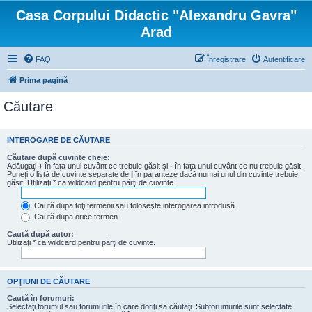
Casa Corpului Didactic "Alexandru Gavra"
Arad
FAQ
Înregistrare
Autentificare
Prima pagină
Căutare
INTEROGARE DE CĂUTARE
Căutare după cuvinte cheie:
Adăugaţi
+
în faţa unui cuvânt ce trebuie găsit şi
-
în faţa unui cuvânt ce nu trebuie găsit.
Puneţi o listă de cuvinte separate de
|
în paranteze dacă numai unul din cuvinte trebuie
găsit. Utilizaţi * ca wildcard pentru părţi de cuvinte.
Caută după toţi termenii sau foloseşte interogarea introdusă
Caută după orice termen
Caută după autor:
Utilizaţi * ca wildcard pentru părţi de cuvinte.
OPŢIUNI DE CĂUTARE
Caută în forumuri:
Selectaţi forumul sau forumurile în care doriţi să căutaţi. Subforumurile sunt selectate