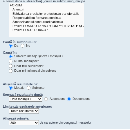
automat dacă nu dezactivaţi „caută în subforumuri„ mai jos.
Caută în subforumuri:
Da
Nu
Caută în:
Subiecte mesaje şi textul mesajului
Numai mesaj text
Doar titlul subiectelor
Doar primul mesaj din subiect
Afişează rezultatele ca:
Mesaje
Subiecte
Sortează rezultatele după:
Ascendent
Descendent
Limitează rezultatele anterioare:
Afişează primele:
de caractere din conţinutul mesajelor