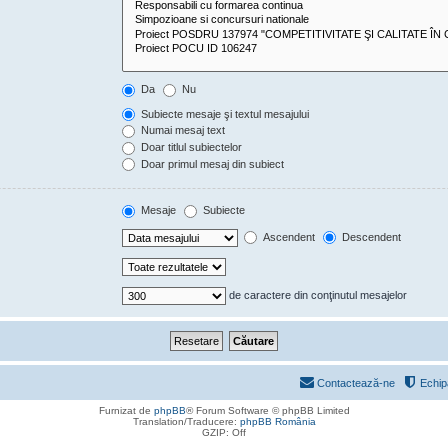
Da
Nu
Subiecte mesaje şi textul mesajului
Numai mesaj text
Doar titlul subiectelor
Doar primul mesaj din subiect
Mesaje
Subiecte
Ascendent
Descendent
de caractere din conţinutul mesajelor
Contactează-ne
Echip
Furnizat de
phpBB
® Forum Software © phpBB Limited
Translation/Traducere:
phpBB România
GZIP: Off