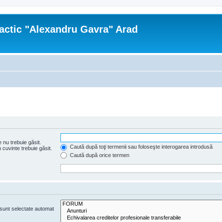
actic "Alexandru Gavra" Arad
 nu trebuie găsit.
Caută după toţi termenii sau foloseşte interogarea introdusă
cuvinte trebuie găsit.
Caută după orice termen
e sunt selectate automat