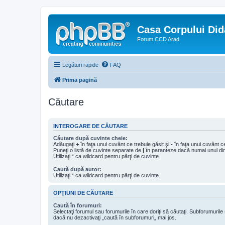
Casa Corpului Did
Forum CCD Arad
Legături rapide
FAQ
Prima pagină
Căutare
INTEROGARE DE CĂUTARE
Căutare după cuvinte cheie:
Adăugaţi
+
în faţa unui cuvânt ce trebuie găsit şi
-
în faţa unui cuvânt ce
Puneţi o listă de cuvinte separate de
|
în paranteze dacă numai unul din 
Utilizaţi * ca wildcard pentru părţi de cuvinte.
Caută după autor:
Utilizaţi * ca wildcard pentru părţi de cuvinte.
OPŢIUNI DE CĂUTARE
Caută în forumuri:
Selectaţi forumul sau forumurile în care doriţi să căutaţi. Subforumuril
dacă nu dezactivaţi „caută în subforumuri„ mai jos.