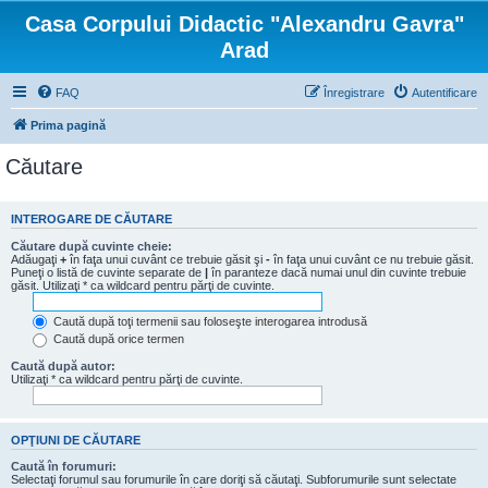
Casa Corpului Didactic "Alexandru Gavra"
Arad
FAQ
Înregistrare
Autentificare
Prima pagină
Căutare
INTEROGARE DE CĂUTARE
Căutare după cuvinte cheie:
Adăugaţi
+
în faţa unui cuvânt ce trebuie găsit şi
-
în faţa unui cuvânt ce nu trebuie găsit.
Puneţi o listă de cuvinte separate de
|
în paranteze dacă numai unul din cuvinte trebuie
găsit. Utilizaţi * ca wildcard pentru părţi de cuvinte.
Caută după toţi termenii sau foloseşte interogarea introdusă
Caută după orice termen
Caută după autor:
Utilizaţi * ca wildcard pentru părţi de cuvinte.
OPŢIUNI DE CĂUTARE
Caută în forumuri:
Selectaţi forumul sau forumurile în care doriţi să căutaţi. Subforumurile sunt selectate