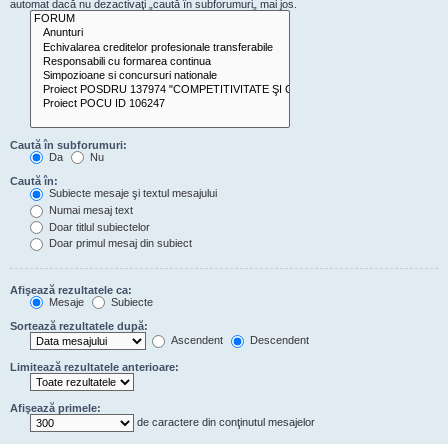
automat dacă nu dezactivaţi „caută în subforumuri„ mai jos.
Caută în subforumuri:
Da
Nu
Caută în:
Subiecte mesaje şi textul mesajului
Numai mesaj text
Doar titlul subiectelor
Doar primul mesaj din subiect
Afişează rezultatele ca:
Mesaje
Subiecte
Sortează rezultatele după:
Ascendent
Descendent
Limitează rezultatele anterioare:
Afişează primele:
de caractere din conţinutul mesajelor