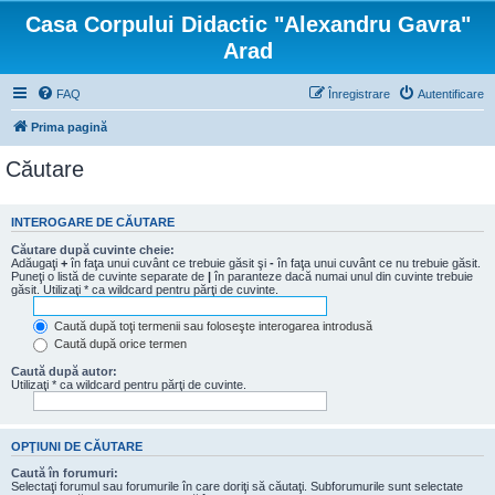
Casa Corpului Didactic "Alexandru Gavra"
Arad
FAQ
Înregistrare
Autentificare
Prima pagină
Căutare
INTEROGARE DE CĂUTARE
Căutare după cuvinte cheie:
Adăugaţi
+
în faţa unui cuvânt ce trebuie găsit şi
-
în faţa unui cuvânt ce nu trebuie găsit.
Puneţi o listă de cuvinte separate de
|
în paranteze dacă numai unul din cuvinte trebuie
găsit. Utilizaţi * ca wildcard pentru părţi de cuvinte.
Caută după toţi termenii sau foloseşte interogarea introdusă
Caută după orice termen
Caută după autor:
Utilizaţi * ca wildcard pentru părţi de cuvinte.
OPŢIUNI DE CĂUTARE
Caută în forumuri:
Selectaţi forumul sau forumurile în care doriţi să căutaţi. Subforumurile sunt selectate