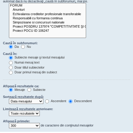
automat dacă nu dezactivaţi „caută în subforumuri„ mai jos.
Caută în subforumuri:
Da
Nu
Caută în:
Subiecte mesaje şi textul mesajului
Numai mesaj text
Doar titlul subiectelor
Doar primul mesaj din subiect
Afişează rezultatele ca:
Mesaje
Subiecte
Sortează rezultatele după:
Ascendent
Descendent
Limitează rezultatele anterioare:
Afişează primele:
de caractere din conţinutul mesajelor