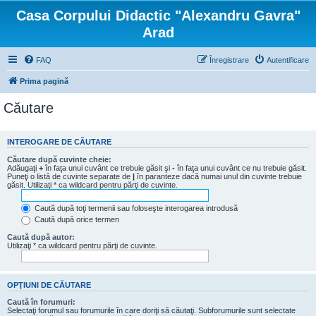
Casa Corpului Didactic "Alexandru Gavra"
Arad
FAQ
Înregistrare
Autentificare
Prima pagină
Căutare
INTEROGARE DE CĂUTARE
Căutare după cuvinte cheie:
Adăugaţi
+
în faţa unui cuvânt ce trebuie găsit şi
-
în faţa unui cuvânt ce nu trebuie găsit.
Puneţi o listă de cuvinte separate de
|
în paranteze dacă numai unul din cuvinte trebuie
găsit. Utilizaţi * ca wildcard pentru părţi de cuvinte.
Caută după toţi termenii sau foloseşte interogarea introdusă
Caută după orice termen
Caută după autor:
Utilizaţi * ca wildcard pentru părţi de cuvinte.
OPŢIUNI DE CĂUTARE
Caută în forumuri:
Selectaţi forumul sau forumurile în care doriţi să căutaţi. Subforumurile sunt selectate