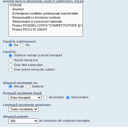
automat dacă nu dezactivaţi „caută în subforumuri„ mai jos.
Caută în subforumuri:
Da
Nu
Caută în:
Subiecte mesaje şi textul mesajului
Numai mesaj text
Doar titlul subiectelor
Doar primul mesaj din subiect
Afişează rezultatele ca:
Mesaje
Subiecte
Sortează rezultatele după:
Ascendent
Descendent
Limitează rezultatele anterioare:
Afişează primele:
de caractere din conţinutul mesajelor