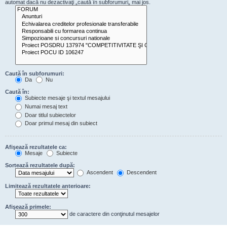
automat dacă nu dezactivaţi „caută în subforumuri„ mai jos.
Caută în subforumuri:
Da
Nu
Caută în:
Subiecte mesaje şi textul mesajului
Numai mesaj text
Doar titlul subiectelor
Doar primul mesaj din subiect
Afişează rezultatele ca:
Mesaje
Subiecte
Sortează rezultatele după:
Ascendent
Descendent
Limitează rezultatele anterioare:
Afişează primele:
de caractere din conţinutul mesajelor