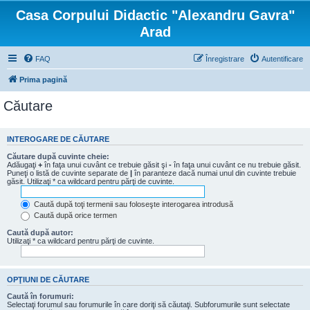
Casa Corpului Didactic "Alexandru Gavra"
Arad
FAQ
Înregistrare
Autentificare
Prima pagină
Căutare
INTEROGARE DE CĂUTARE
Căutare după cuvinte cheie:
Adăugaţi
+
în faţa unui cuvânt ce trebuie găsit şi
-
în faţa unui cuvânt ce nu trebuie găsit.
Puneţi o listă de cuvinte separate de
|
în paranteze dacă numai unul din cuvinte trebuie
găsit. Utilizaţi * ca wildcard pentru părţi de cuvinte.
Caută după toţi termenii sau foloseşte interogarea introdusă
Caută după orice termen
Caută după autor:
Utilizaţi * ca wildcard pentru părţi de cuvinte.
OPŢIUNI DE CĂUTARE
Caută în forumuri:
Selectaţi forumul sau forumurile în care doriţi să căutaţi. Subforumurile sunt selectate