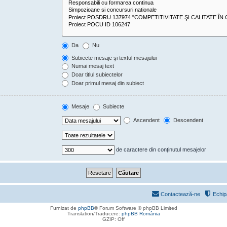
Da
Nu
Subiecte mesaje şi textul mesajului
Numai mesaj text
Doar titlul subiectelor
Doar primul mesaj din subiect
Mesaje
Subiecte
Ascendent
Descendent
de caractere din conţinutul mesajelor
Contactează-ne
Echip
Furnizat de
phpBB
® Forum Software © phpBB Limited
Translation/Traducere:
phpBB România
GZIP: Off