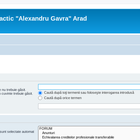
actic "Alexandru Gavra" Arad
 nu trebuie găsit.
Caută după toţi termenii sau foloseşte interogarea introdusă
cuvinte trebuie găsit.
Caută după orice termen
e sunt selectate automat