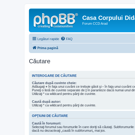
Casa Corpului Did
Forum CCD Arad
Legături rapide
FAQ
Prima pagină
Căutare
INTEROGARE DE CĂUTARE
Căutare după cuvinte cheie:
Adăugaţi
+
în faţa unui cuvânt ce trebuie găsit şi
-
în faţa unui cuvânt ce
Puneţi o listă de cuvinte separate de
|
în paranteze dacă numai unul din 
Utilizaţi * ca wildcard pentru părţi de cuvinte.
Caută după autor:
Utilizaţi * ca wildcard pentru părţi de cuvinte.
OPŢIUNI DE CĂUTARE
Caută în forumuri:
Selectaţi forumul sau forumurile în care doriţi să căutaţi. Subforumuril
dacă nu dezactivaţi „caută în subforumuri„ mai jos.