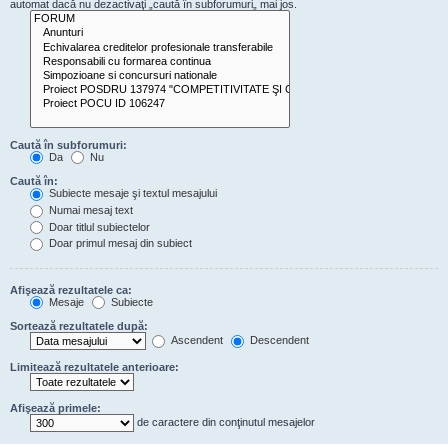
automat dacă nu dezactivaţi „caută în subforumuri„ mai jos.
Caută în subforumuri:
Da
Nu
Caută în:
Subiecte mesaje şi textul mesajului
Numai mesaj text
Doar titlul subiectelor
Doar primul mesaj din subiect
Afişează rezultatele ca:
Mesaje
Subiecte
Sortează rezultatele după:
Ascendent
Descendent
Limitează rezultatele anterioare:
Afişează primele:
de caractere din conţinutul mesajelor