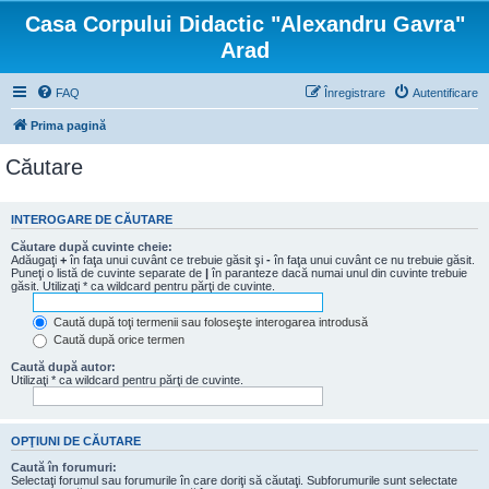
Casa Corpului Didactic "Alexandru Gavra"
Arad
FAQ
Înregistrare
Autentificare
Prima pagină
Căutare
INTEROGARE DE CĂUTARE
Căutare după cuvinte cheie:
Adăugaţi
+
în faţa unui cuvânt ce trebuie găsit şi
-
în faţa unui cuvânt ce nu trebuie găsit.
Puneţi o listă de cuvinte separate de
|
în paranteze dacă numai unul din cuvinte trebuie
găsit. Utilizaţi * ca wildcard pentru părţi de cuvinte.
Caută după toţi termenii sau foloseşte interogarea introdusă
Caută după orice termen
Caută după autor:
Utilizaţi * ca wildcard pentru părţi de cuvinte.
OPŢIUNI DE CĂUTARE
Caută în forumuri:
Selectaţi forumul sau forumurile în care doriţi să căutaţi. Subforumurile sunt selectate