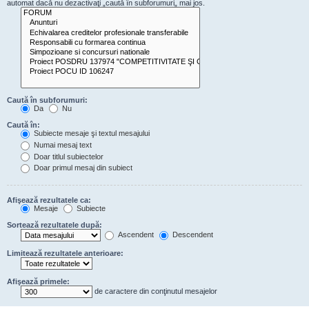
automat dacă nu dezactivaţi „caută în subforumuri„ mai jos.
Caută în subforumuri:
Da
Nu
Caută în:
Subiecte mesaje şi textul mesajului
Numai mesaj text
Doar titlul subiectelor
Doar primul mesaj din subiect
Afişează rezultatele ca:
Mesaje
Subiecte
Sortează rezultatele după:
Ascendent
Descendent
Limitează rezultatele anterioare:
Afişează primele:
de caractere din conţinutul mesajelor