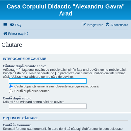
Casa Corpului Didactic "Alexandru Gavra"
Arad
FAQ
Înregistrare
Autentificare
Prima pagină
Căutare
INTEROGARE DE CĂUTARE
Căutare după cuvinte cheie:
Adăugaţi
+
în faţa unui cuvânt ce trebuie găsit şi
-
în faţa unui cuvânt ce nu trebuie găsit.
Puneţi o listă de cuvinte separate de
|
în paranteze dacă numai unul din cuvinte trebuie
găsit. Utilizaţi * ca wildcard pentru părţi de cuvinte.
Caută după toţi termenii sau foloseşte interogarea introdusă
Caută după orice termen
Caută după autor:
Utilizaţi * ca wildcard pentru părţi de cuvinte.
OPŢIUNI DE CĂUTARE
Caută în forumuri:
Selectaţi forumul sau forumurile în care doriţi să căutaţi. Subforumurile sunt selectate