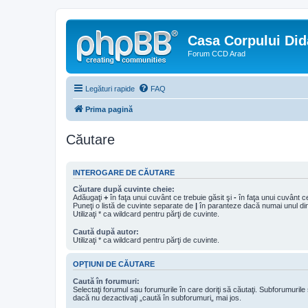
Casa Corpului Did
Forum CCD Arad
Legături rapide
FAQ
Prima pagină
Căutare
INTEROGARE DE CĂUTARE
Căutare după cuvinte cheie:
Adăugaţi
+
în faţa unui cuvânt ce trebuie găsit şi
-
în faţa unui cuvânt ce
Puneţi o listă de cuvinte separate de
|
în paranteze dacă numai unul din 
Utilizaţi * ca wildcard pentru părţi de cuvinte.
Caută după autor:
Utilizaţi * ca wildcard pentru părţi de cuvinte.
OPŢIUNI DE CĂUTARE
Caută în forumuri:
Selectaţi forumul sau forumurile în care doriţi să căutaţi. Subforumuril
dacă nu dezactivaţi „caută în subforumuri„ mai jos.