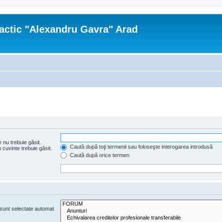
actic "Alexandru Gavra" Arad
 nu trebuie găsit.
Caută după toţi termenii sau foloseşte interogarea introdusă
cuvinte trebuie găsit.
Caută după orice termen
e sunt selectate automat