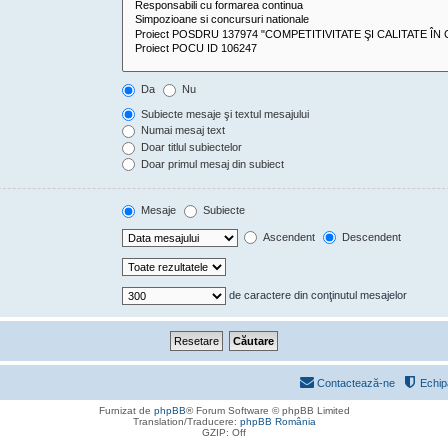
Da
Nu
Subiecte mesaje şi textul mesajului
Numai mesaj text
Doar titlul subiectelor
Doar primul mesaj din subiect
Mesaje
Subiecte
Ascendent
Descendent
de caractere din conţinutul mesajelor
Contactează-ne
Echip
Furnizat de
phpBB
® Forum Software © phpBB Limited
Translation/Traducere:
phpBB România
GZIP: Off